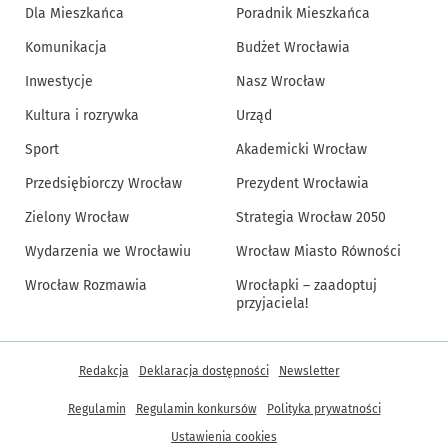
Dla Mieszkańca
Poradnik Mieszkańca
Komunikacja
Budżet Wrocławia
Inwestycje
Nasz Wrocław
Kultura i rozrywka
Urząd
Sport
Akademicki Wrocław
Przedsiębiorczy Wrocław
Prezydent Wrocławia
Zielony Wrocław
Strategia Wrocław 2050
Wydarzenia we Wrocławiu
Wrocław Miasto Równości
Wrocław Rozmawia
Wrocłapki – zaadoptuj
przyjaciela!
Inne informacje
Redakcja
Deklaracja dostępności
Newsletter
Regulamin
Regulamin konkursów
Polityka prywatności
Ustawienia cookies