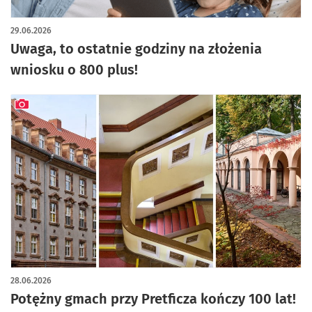
29.06.2026
Uwaga, to ostatnie godziny na złożenia
wniosku o 800 plus!
artykuł z galerią zdjęć
28.06.2026
Potężny gmach przy Pretficza kończy 100 lat!