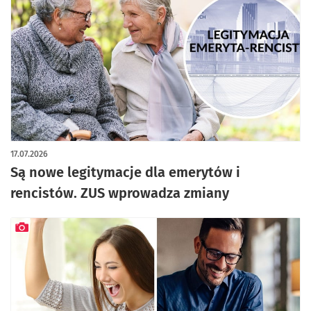
artykuł z galerią zdjęć
17.07.2026
Są nowe legitymacje dla emerytów i
rencistów. ZUS wprowadza zmiany