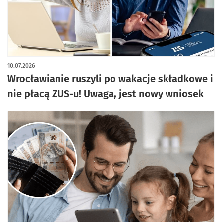
artykuł z galerią zdjęć
10.07.2026
Wrocławianie ruszyli po wakacje składkowe i
nie płacą ZUS-u! Uwaga, jest nowy wniosek