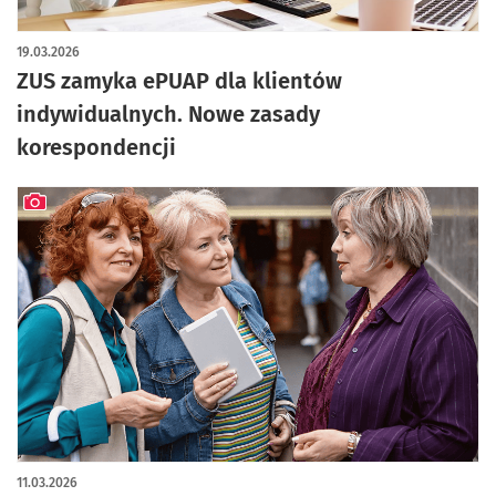
19.03.2026
ZUS zamyka ePUAP dla klientów
indywidualnych. Nowe zasady
korespondencji
artykuł z galerią zdjęć
11.03.2026