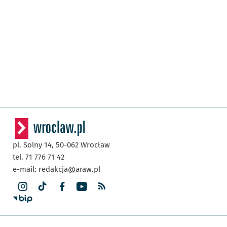
pl. Solny 14,
50-062
Wrocław
tel. 71 776 71 42
e-mail:
redakcja@araw.pl