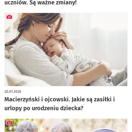
uczniów. Są ważne zmiany!
artykuł z galerią zdjęć
20.07.2026
Macierzyński i ojcowski. Jakie są zasiłki i
urlopy po urodzeniu dziecka?