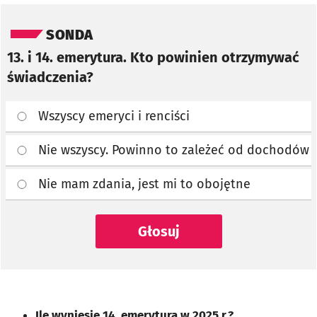
Pomiń sondę
SONDA
13. i 14. emerytura. Kto powinien otrzymywać
świadczenia?
Wszyscy emeryci i renciści
Nie wszyscy. Powinno to zależeć od dochodów
Nie mam zdania, jest mi to obojętne
Głosuj
Ile wyniesie 14. emerytura w 2025 r.?