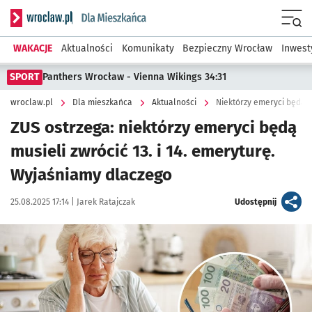
Serwis informacyjny wroclaw.pl podserwis: Dla mieszkańca
Menu
WAKACJE
Aktualności
Komunikaty
Bezpieczny Wrocław
Inwest
SPORT
Panthers Wrocław - Vienna Wikings 34:31
wroclaw.pl
Dla mieszkańca
Aktualności
Niektórzy emeryci będą mu
ZUS ostrzega: niektórzy emeryci będą
musieli zwrócić 13. i 14. emeryturę.
Wyjaśniamy dlaczego
Data publikacji:
Autor:
artykuł
25.08.2025 17:14 |
Jarek Ratajczak
Udostępnij
Kliknij, aby zobaczyć galerię