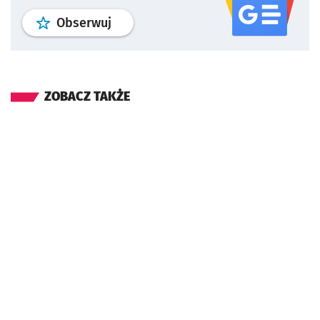
profil
google news
serwisu wroclaw
Obserwuj
ZOBACZ TAKŻE