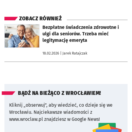
ZOBACZ RÓWNIEŻ
otworzy się w nowej karcie
Bezpłatne świadczenia zdrowotne i
ulgi dla seniorów. Trzeba mieć
legitymację emeryta
18.02.2026
| Jarek Ratajczak
BĄDŹ NA BIEŻĄCO Z WROCŁAWIEM!
Kliknij „obserwuj”, aby wiedzieć, co dzieje się we
Wrocławiu.
Najciekawsze wiadomości z
www.wroclaw.pl znajdziesz w Google News!