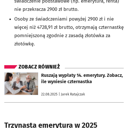
świadczenie podstawowe (np. emerytura, renta)
nie przekracza 2900 zł brutto.
Osoby ze świadczeniami powyżej 2900 zł i nie
więcej niż 4728,91 zł brutto, otrzymają czternastkę
pomniejszoną zgodnie z zasadą złotówka za
złotówkę.
ZOBACZ RÓWNIEŻ
otworzy się w nowej karcie
Ruszają wypłaty 14. emerytury. Zobacz,
ile wyniesie czternastka
22.08.2025
| Jarek Ratajczak
Trzynasta emerytura w 2025