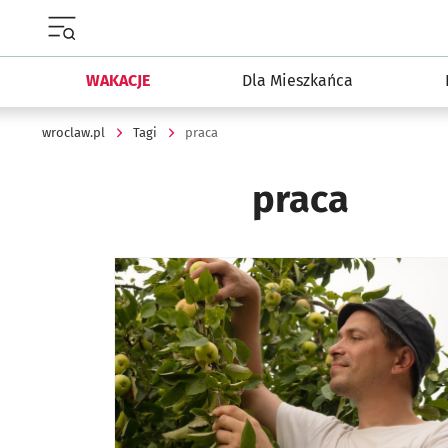
Menu główne portalu wroclaw.pl
WAKACJE
Dla Mieszkańca
wroclaw.pl
Tagi
praca
praca