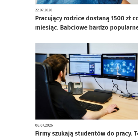
artykuł z galerią zdjęć
22.07.2026
Pracujący rodzice dostaną 1500 zł c
miesiąc. Babciowe bardzo popularn
06.07.2026
Firmy szukają studentów do pracy. T