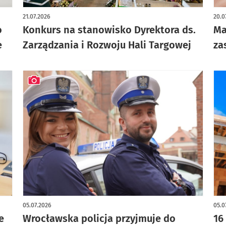
art
21.07.2026
20.0
o
Konkurs na stanowisko Dyrektora ds.
Ma
e
Zarządzania i Rozwoju Hali Targowej
za
artykuł z galerią zdjęć
05.07.2026
05.0
e
Wrocławska policja przyjmuje do
16