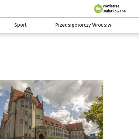
claw.pl
Powietrze
we Wrocławiu
umiarkowane
Sport
Przedsiębiorczy Wrocław