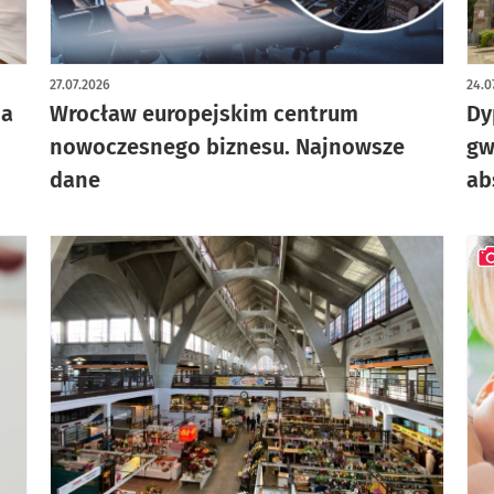
27.07.2026
24.0
na
Wrocław europejskim centrum
Dy
nowoczesnego biznesu. Najnowsze
gw
dane
ab