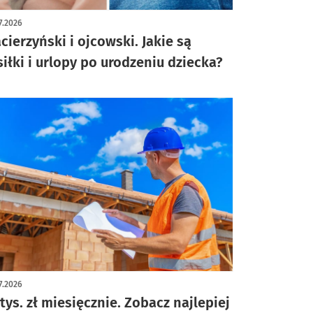
ykuł z galerią zdjęć
7.2026
cierzyński i ojcowski. Jakie są
siłki i urlopy po urodzeniu dziecka?
7.2026
 tys. zł miesięcznie. Zobacz najlepiej