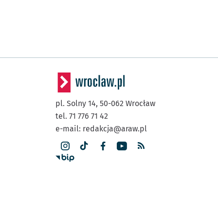
pl. Solny 14,
50-062
Wrocław
tel. 71 776 71 42
e-mail:
redakcja@araw.pl