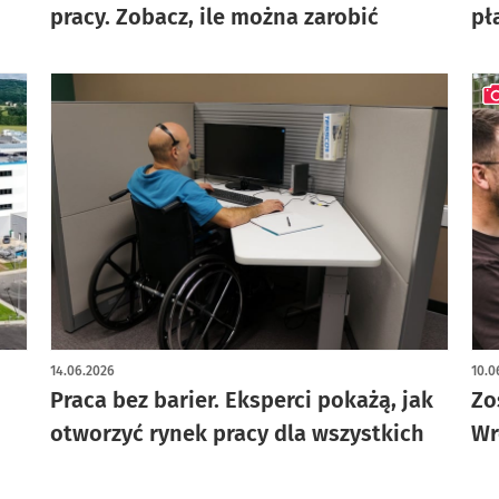
pracy. Zobacz, ile można zarobić
pł
art
14.06.2026
10.0
Praca bez barier. Eksperci pokażą, jak
Zo
otworzyć rynek pracy dla wszystkich
Wr