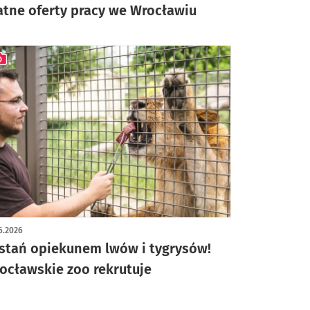
atne oferty pracy we Wrocławiu
ykuł z galerią zdjęć
6.2026
stań opiekunem lwów i tygrysów!
ocławskie zoo rekrutuje