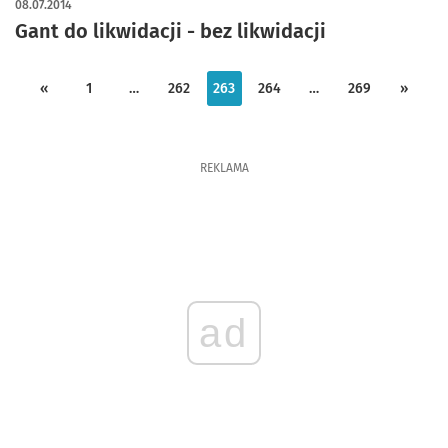
08.07.2014
Gant do likwidacji - bez likwidacji
«
1
…
262
263
264
…
269
»
REKLAMA
ad