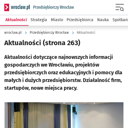
Serwis informacyjny wroclaw.pl podserwis: Strategia rozwo
Menu
Aktualności
Strategia
Miasto
Przedsiębiorca
Nauka
Spotkan
wroclaw.pl
Przedsiębiorczy Wrocław
Aktualności
Aktualności
(strona 263)
Aktualności dotyczące najnowszych informacji
gospodarczych we Wrocławiu, projektów
przedsiębiorczych oraz edukacyjnych i pomocy dla
małych i dużych przedsiębiorstw. Działalność firm,
startupów, nowe miejsca pracy.