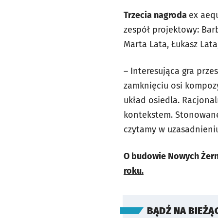
Trzecia nagroda
ex aequ
zespół projektowy: Bar
Marta Lata, Łukasz Lata
– Interesująca gra prz
zamknięciu osi kompozy
układ osiedla. Racjonal
kontekstem. Stonowane 
czytamy w uzasadnieniu
O budowie Nowych Żerni
roku.
BĄDŹ NA BIEŻĄ