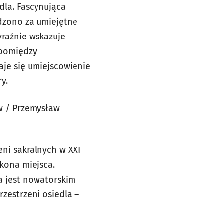
dla. Fascynująca
odzono za umiejętne
yraźnie wskazuje
 pomiędzy
aje się umiejscowienie
y.
ów / Przemysław
ni sakralnych w XXI
kona miejsca.
ła jest nowatorskim
zestrzeni osiedla –