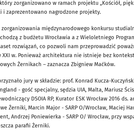
tóry zorganizowano w ramach projektu „Kościół, piękno
ki i zaprezentowano nagrodzone projekty.
 zorganizowania międzynarodowego konkursu studialne
 pochodzą z budżetu Wrocławia a z Wieloletniego Prog
ilkaset rozwiązań, co pozwoli nam przeprowadzić pow
w XXI w. Ponieważ architektura nie istnieje bez konteks
owych Żernikach – zaznacza Zbigniew Maćków.
rzyznało jury w składzie: prof. Konrad Kucza-Kuczyński
ngland - gość specjalny, sędzia UIA, Malta, Mariusz Ścis
wodniczący DSOIA RP, Kurator ESK Wrocław 2016 ds. arc
owe Żerniki, Marcin Major - SARP O/Wrocław, Maciej Ha
ent, Andrzej Poniewierka - SARP O/ Wrocław, przy wspa
zcza parafii Żerniki.