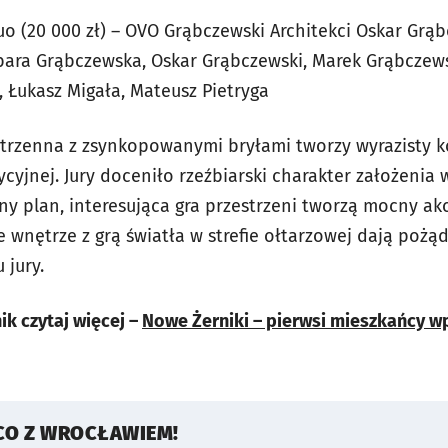
o (20 000 zł) – OVO Grąbczewski Architekci Oskar Grąb
bara Grąbczewska, Oskar Grąbczewski, Marek Grąbczew
, Łukasz Migała, Mateusz Pietryga
estrzenna z zsynkopowanymi bryłami tworzy wyrazisty 
cyjnej. Jury doceniło rzeźbiarski charakter założenia
ny plan, interesująca gra przestrzeni tworzą mocny akc
wnętrze z grą światła w strefie ołtarzowej dają pożąd
 jury.
k czytaj więcej –
Nowe Żerniki – pierwsi mieszkańcy w
CO Z WROCŁAWIEM!