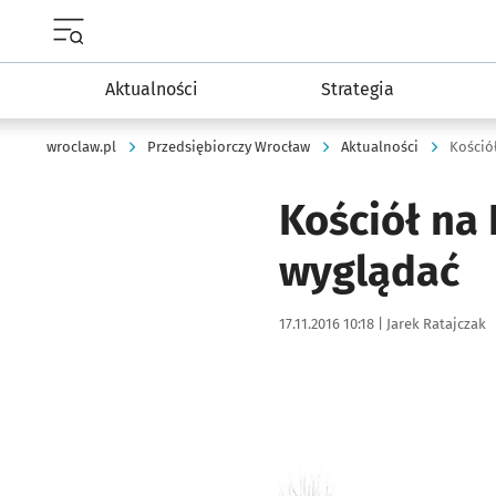
Menu główne portalu wroclaw.pl
Aktualności
Strategia
wroclaw.pl
Przedsiębiorczy Wrocław
Aktualności
Kośció
Kościół na
wyglądać
Data publikacji:
Autor:
17.11.2016 10:18 |
Jarek Ratajczak
Kliknij, aby powiększyć