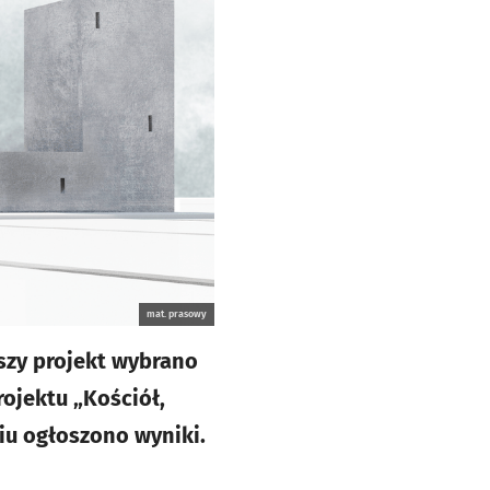
mat. prasowy
szy projekt wybrano
ojektu „Kościół,
wiu ogłoszono wyniki.