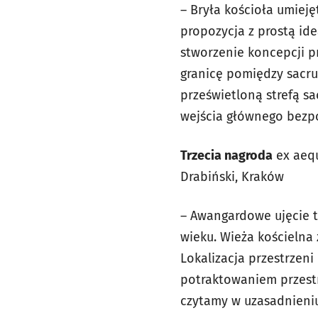
– Bryła kościoła umiej
propozycja z prostą id
stworzenie koncepcji p
granicę pomiędzy sacr
prześwietloną strefą s
wejścia głównego bezpo
Trzecia nagroda
ex aequ
Drabiński, Kraków
– Awangardowe ujęcie t
wieku. Wieża kościelna
Lokalizacja przestrzen
potraktowaniem przestr
czytamy w uzasadnieniu