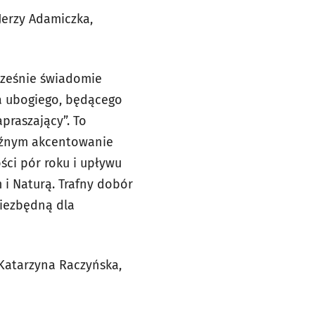
Jerzy Adamiczka,
cześnie świadomie
oła ubogiego, będącego
apraszający”. To
raźnym akcentowanie
ści pór roku i upływu
i Naturą. Trafny dobór
niezbędną dla
 Katarzyna Raczyńska,