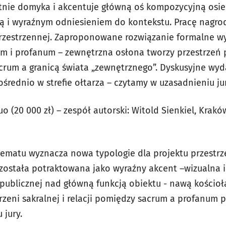
ętnie domyka i akcentuje główną oś kompozycyjną osie
eą i wyraźnym odniesieniem do kontekstu. Pracę nagr
rzestrzennej. Zaproponowane rozwiązanie formalne w
um i profanum – zewnętrzna osłona tworzy przestrzeń
acrum a granicą świata „zewnętrznego”. Dyskusyjne wyd
średnio w strefie ołtarza – czytamy w uzasadnieniu jur
o (20 000 zł) – zespół autorski: Witold Sienkiel, Krak
ematu wyznacza nowa typologie dla projektu przestrze
 została potraktowana jako wyraźny akcent –wizualna i
i publicznej nad główną funkcją obiektu - nawą kościo
zeni sakralnej i relacji pomiędzy sacrum a profanum pr
 jury.