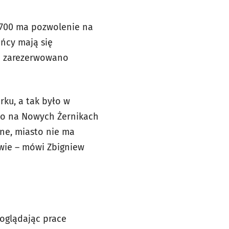
 700 ma pozwolenie na
ańcy mają się
h zarezerwowano
rku, a tak było w
to na Nowych Żernikach
sne, miasto nie ma
owie – mówi Zbigniew
oglądając prace