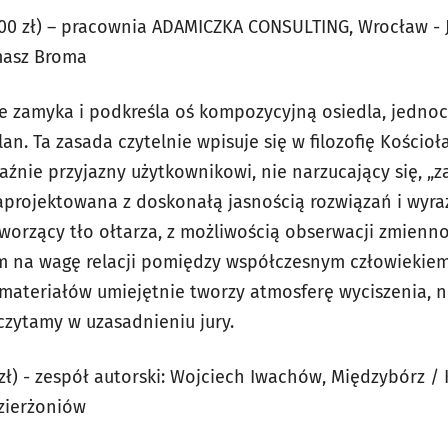
00 zł) – pracownia ADAMICZKA CONSULTING, Wrocław - 
masz Broma
le zamyka i podkreśla oś kompozycyjną osiedla, jedno
lan. Ta zasada czytelnie wpisuje się w filozofię Kości
raźnie przyjazny użytkownikowi, nie narzucający się, „z
zaprojektowana z doskonałą jasnością rozwiązań i wy
worzący tło ołtarza, z możliwością obserwacji zmienno
m na wagę relacji pomiędzy współczesnym człowiekiem 
h materiałów umiejętnie tworzy atmosferę wyciszenia, 
 czytamy w uzasadnieniu jury.
zł) - zespół autorski: Wojciech Iwachów, Międzybórz /
zierżoniów