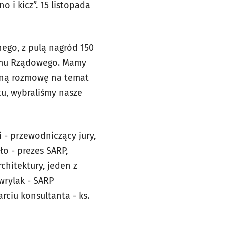
 i kicz”. 15 listopada
go, z pulą nagród 150
ramu Rządowego. Mamy
ażną rozmowę na temat
tu, wybraliśmy nasze
 - przewodniczący jury,
ło - prezes SARP,
hitektury, jeden z
wrylak - SARP
rciu konsultanta - ks.