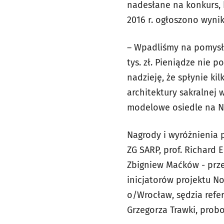
nadesłane na konkurs, k
2016 r. ogłoszono wyni
– Wpadliśmy na pomysł
tys. zł. Pieniądze nie
nadzieję, że spłynie k
architektury sakralnej 
modelowe osiedle na N
Nagrody i wyróżnienia p
ZG SARP, prof. Richard E
Zbigniew Maćków - prze
inicjatorów projektu N
o/Wrocław, sędzia refer
Grzegorza Trawki, probos