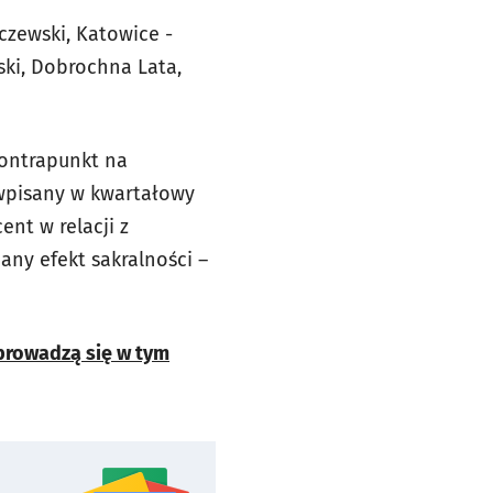
czewski, Katowice -
ski, Dobrochna Lata,
kontrapunkt na
 wpisany w kwartałowy
ent w relacji z
any efekt sakralności –
prowadzą się w tym