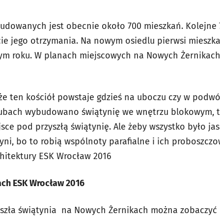
udowanych jest obecnie około 700 mieszkań. Kolejne
cie jego otrzymania. Na nowym osiedlu pierwsi mieszk
tym roku. W planach miejscowych na Nowych Żernikac
 że ten kościół powstaje gdzieś na uboczu czy w podwó
Hubach wybudowano świątynię we wnętrzu blokowym, 
sce pod przyszłą świątynię. Ale żeby wszystko było ja
ni, bo to robią wspólnoty parafialne i ich proboszcz
chitektury ESK Wrocław 2016
ach ESK Wrocław 2016
yszła świątynia na Nowych Żernikach można zobaczyć 