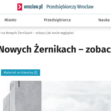
Serwis informacyjny wroclaw.pl podserwis: Strategi
Miasto
Przedsiębiorca
Nauka
ł na Nowych Żernikach – zobacz jak może wyglądać
 Nowych Żernikach – zobac
Materiał archiwalny