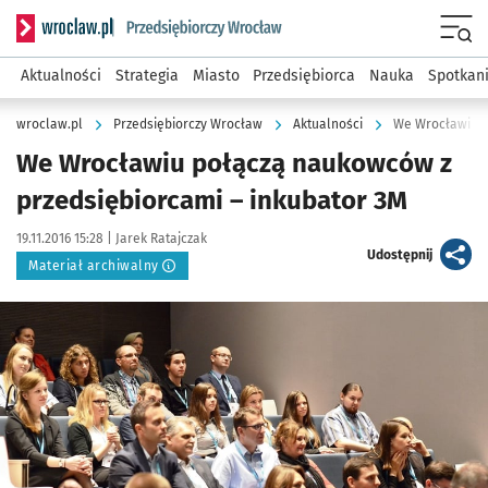
Serwis informacyjny wroclaw.pl podserwis: Strategia rozwo
Menu
Aktualności
Strategia
Miasto
Przedsiębiorca
Nauka
Spotkan
wroclaw.pl
Przedsiębiorczy Wrocław
Aktualności
We Wrocławiu p
We Wrocławiu połączą naukowców z
przedsiębiorcami – inkubator 3M
Data publikacji:
Autor:
19.11.2016 15:28 |
Jarek Ratajczak
artykuł
Udostępnij
Materiał archiwalny
Kliknij, aby powiększyć