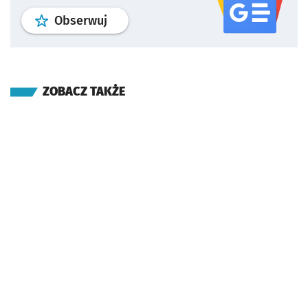
profil
google news
serwisu wroclaw
Obserwuj
ZOBACZ TAKŻE