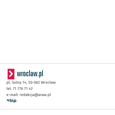
pl. Solny 14,
50-062
Wrocław
tel. 71 776 71 42
e-mail:
redakcja@araw.pl