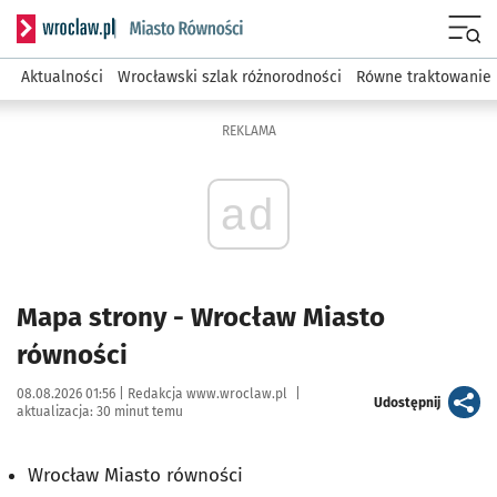
Serwis informacyjny wroclaw.pl podserwis: Miasto równości
Menu
Aktualności
Wrocławski szlak różnorodności
Równe traktowanie
REKLAMA
ad
Mapa strony - Wrocław Miasto
równości
Data publikacji:
Autor:
08.08.2026 01:56 |
Redakcja www.wroclaw.pl
|
artykuł
Udostępnij
aktualizacja:
30 minut temu
Wrocław Miasto równości