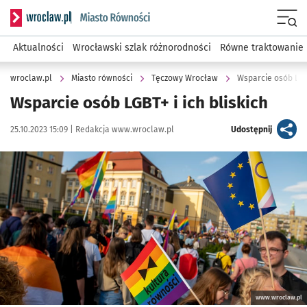
Serwis informacyjny wroclaw.pl podserwis: Miasto równości
Menu
Aktualności
Wrocławski szlak różnorodności
Równe traktowanie
wroclaw.pl
Miasto równości
Tęczowy Wrocław
Wsparcie osób LGBT
Wsparcie osób LGBT+ i ich bliskich
Data publikacji:
Autor:
artykuł
25.10.2023 15:09 |
Redakcja www.wroclaw.pl
Udostępnij
Kliknij, aby powiększyć
www.wroclaw.pl