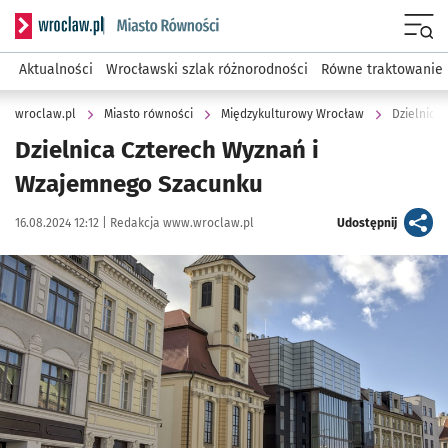
Serwis informacyjny wroclaw.pl podserwis: Miasto równości
Menu
Aktualności
Wrocławski szlak różnorodności
Równe traktowanie
wroclaw.pl
Miasto równości
Międzykulturowy Wrocław
Dzielnica
Dzielnica Czterech Wyznań i
Wzajemnego Szacunku
Data publikacji:
Autor:
artykuł
16.08.2024 12:12 |
Redakcja www.wroclaw.pl
Udostępnij
Kliknij, aby zobaczyć galerię
Kliknij, aby powiększyć