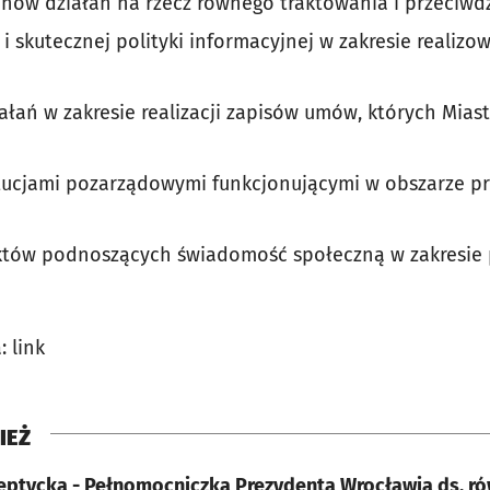
ów działań na rzecz równego traktowania i przeciwdz
i skutecznej polityki informacyjnej w zakresie realiz
łań w zakresie realizacji zapisów umów, których Mias
ytucjami pozarządowymi funkcjonującymi w obszarze p
ektów podnoszących świadomość społeczną w zakresie 
 link
IEŻ
zeptycka - Pełnomocniczka Prezydenta Wrocławia ds. r