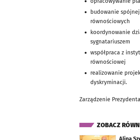
opracowywanie plan
budowanie spójnej 
równościowych
koordynowanie dzia
sygnatariuszem
współpraca z inst
równościowej
realizowanie proj
dyskryminacji.
Zarządzenie Prezydenta:
ZOBACZ RÓWN
otworzy się w nowej karcie
Alina S