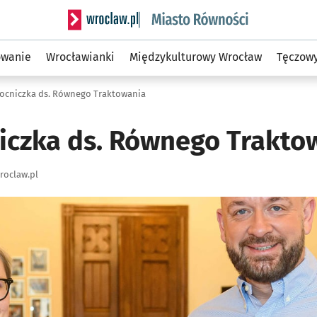
Serwis informacyjny wroclaw.pl podserwis: Mias
owanie
Wrocławianki
Międzykulturowy Wrocław
Tęczow
cniczka ds. Równego Traktowania
czka ds. Równego Trakto
roclaw.pl