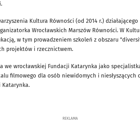
i.
arzyszenia Kultura Równości (od 2014 r.) działającego
organizatorka Wrocławskich Marszów Równości. W Kult
kacją, w tym prowadzeniem szkoleń z obszaru "diversity
ch projektów i rzecznictwem.
ła we wrocławskiej Fundacji Katarynka jako specjalist
rtalu filmowego dla osób niewidomych i niesłyszących 
i Katarynka.
REKLAMA