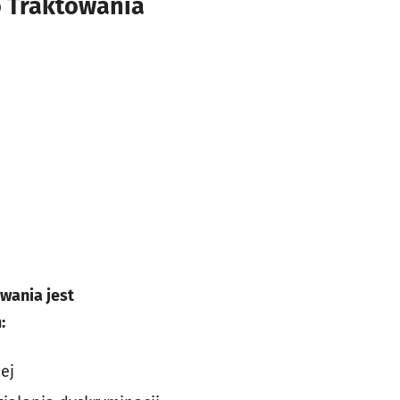
 Traktowania
wania jest
:
ej