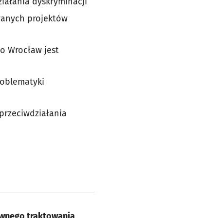
iałania dyskryminacji
owanych projektów
to Wrocław jest
roblematyki
przeciwdziałania
ównego traktowania