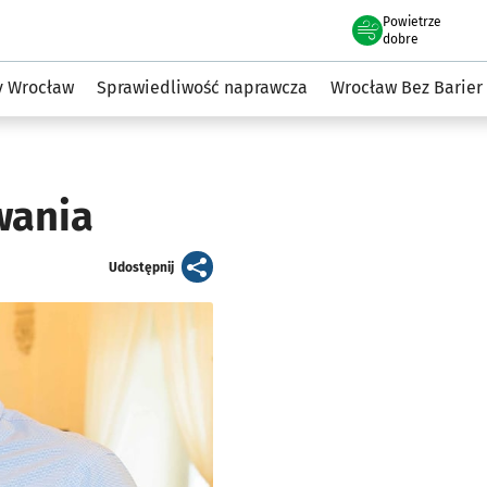
Powietrze
we Wrocławiu
to równości
dobre
y Wrocław
Sprawiedliwość naprawcza
Wrocław Bez Barier
wania
artykuł
Udostępnij