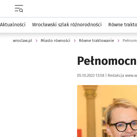
Menu główne portalu wroclaw.pl
Aktualności
Wrocławski szlak różnorodności
Równe trakt
wroclaw.pl
Miasto równości
Równe traktowanie
Pełnomo
Pełnomocni
Data publikacji:
Autor:
05.10.2023 13:58 |
Redakcja www.w
Kliknij, aby powiększyć