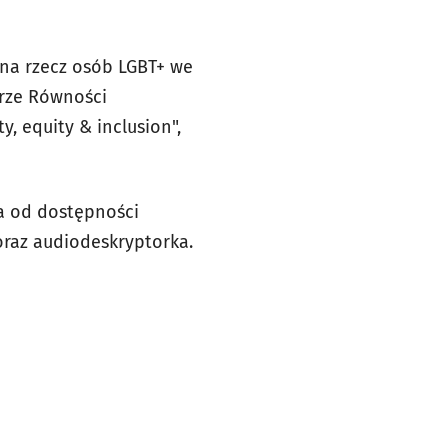
 na rzecz osób LGBT+ we
urze Równości
, equity & inclusion",
ka od dostępności
oraz audiodeskryptorka.