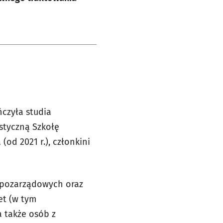
ńczyła studia
istyczną Szkołę
od 2021 r.), członkini
h pozarządowych oraz
et (w tym
a także osób z