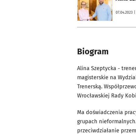
07.04.2023
|
Biogram
Alina Szeptycka - tren
magisterskie na Wydzial
Trenerską. Współprzewo
Wrocławskiej Rady Kobie
Ma doświadczenia pracy 
grupach nieformalnych.
przeciwdziałanie przem