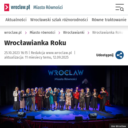
Serwis informacyjny wroclaw.pl podserwis: Miasto równości
Menu
Aktualności
Wrocławski szlak różnorodności
Równe traktowanie
wroclaw.pl
Miasto równości
Wrocławianki
Wrocławianka Roku
Wrocławianka Roku
Data publikacji:
Autor:
25.10.2023 16:15 |
Redakcja www.wroclaw.pl
|
artykuł
Udostępnij
aktualizacja:
11 miesiecy temu, 12.09.2025
Kliknij, aby powiększyć
Um Wrocław