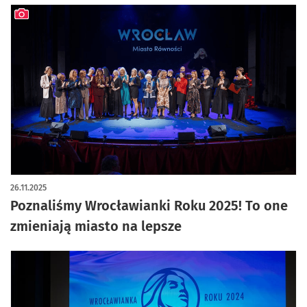
artykuł z galerią zdjęć
26.11.2025
Poznaliśmy Wrocławianki Roku 2025! To one
zmieniają miasto na lepsze