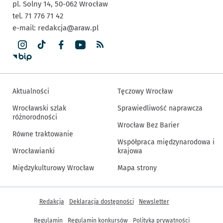
pl. Solny 14,
50-062
Wrocław
tel. 71 776 71 42
e-mail:
redakcja@araw.pl
Aktualności
Tęczowy Wrocław
Wrocławski szlak
Sprawiedliwość naprawcza
różnorodności
Wrocław Bez Barier
Równe traktowanie
Współpraca międzynarodowa i
Wrocławianki
krajowa
Międzykulturowy Wrocław
Mapa strony
Inne informacje
Redakcja
Deklaracja dostępności
Newsletter
Regulamin
Regulamin konkursów
Polityka prywatności