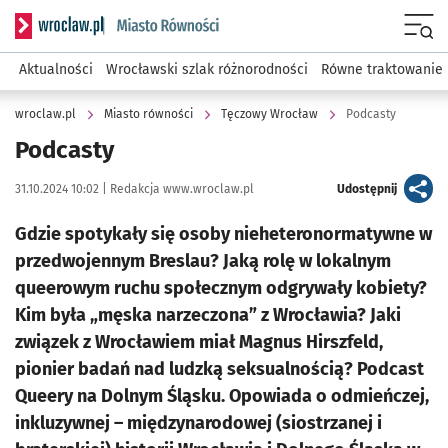
Serwis informacyjny wroclaw.pl podserwis: Miasto równości
Menu
Aktualności
Wrocławski szlak różnorodności
Równe traktowanie
wroclaw.pl
Miasto równości
Tęczowy Wrocław
Podcasty
Podcasty
Data publikacji:
Autor:
artykuł
31.10.2024 10:02 |
Redakcja www.wroclaw.pl
Udostępnij
Gdzie spotykały się osoby nieheteronormatywne w
przedwojennym Breslau? Jaką rolę w lokalnym
queerowym ruchu społecznym odgrywały kobiety?
Kim była „męska narzeczona” z Wrocławia? Jaki
związek z Wrocławiem miał Magnus Hirszfeld,
pionier badań nad ludzką seksualnością? Podcast
Queery na Dolnym Śląsku. Opowiada o odmieńczej,
inkluzywnej – międzynarodowej (siostrzanej i