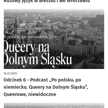
Różowy język w Breslau i we Wrocławiu
10.01.2025
Odcinek 6 - Podcast „Po polsku, po
niemiecku. Queery na Dolnym Śląsku”,
Queerowe, niewidoczne