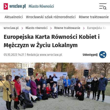
Serwis informacyjny wroclaw.pl podserwis: Miasto równości
Menu
Aktualności
Wrocławski szlak różnorodności
Równe traktowanie
wroclaw.pl
Miasto równości
Równe traktowanie
Europejska Karta
Europejska Karta Równości Kobiet i
Mężczyzn w Życiu Lokalnym
Data publikacji:
Autor:
artykuł
05.10.2023 14:21 |
Redakcja www.wroclaw.pl
Udostępnij
Kliknij, aby powiększyć