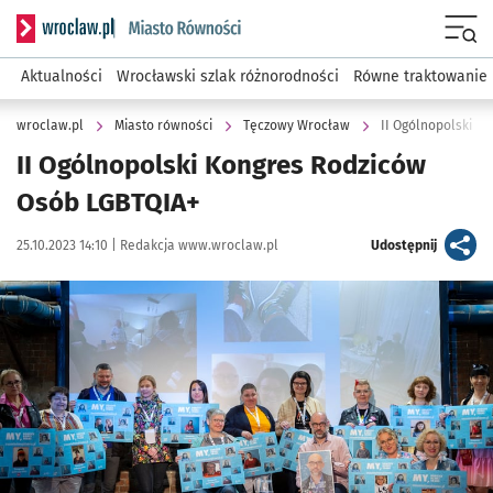
Serwis informacyjny wroclaw.pl podserwis: Miasto równości
Menu
Aktualności
Wrocławski szlak różnorodności
Równe traktowanie
wroclaw.pl
Miasto równości
Tęczowy Wrocław
II Ogólnopolski K
II Ogólnopolski Kongres Rodziców
Osób LGBTQIA+
Data publikacji:
Autor:
artykuł
25.10.2023 14:10 |
Redakcja www.wroclaw.pl
Udostępnij
Kliknij, aby zobaczyć galerię
Kliknij, aby powiększyć