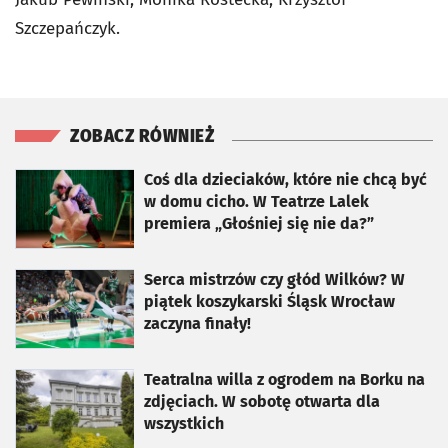
Szczepańczyk.
ZOBACZ RÓWNIEŻ
otworzy się w nowej karcie
Coś dla dzieciaków, które nie chcą być
w domu cicho. W Teatrze Lalek
premiera „Głośniej się nie da?”
otworzy się w nowej karcie
Serca mistrzów czy głód Wilków? W
piątek koszykarski Śląsk Wrocław
zaczyna finały!
otworzy się w nowej karcie
Teatralna willa z ogrodem na Borku na
zdjęciach. W sobotę otwarta dla
wszystkich