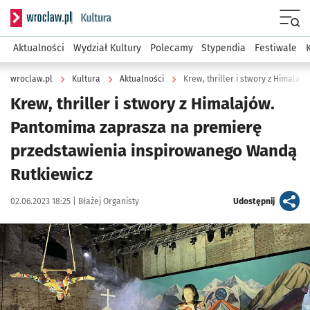
Serwis informacyjny wroclaw.pl podserwis: Kultura
Menu
Aktualności
Wydział Kultury
Polecamy
Stypendia
Festiwale
wroclaw.pl
Kultura
Aktualności
Krew, thriller i stwory z Himalajów.
Pantomima zaprasza na premierę
przedstawienia inspirowanego Wandą
Rutkiewicz
Data publikacji:
Autor:
artykuł
02.06.2023 18:25 |
Błażej Organisty
Udostępnij
Kliknij, aby zobaczyć galerię