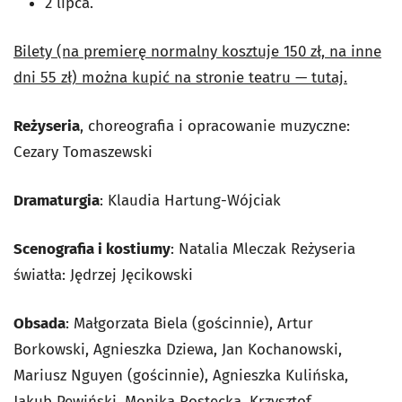
2 lipca.
Bilety (na premierę normalny kosztuje 150 zł, na inne
dni 55 zł) można kupić na stronie teatru — tutaj.
Reżyseria
, choreografia i opracowanie muzyczne:
Cezary Tomaszewski
Dramaturgia
: Klaudia Hartung-Wójciak
Scenografia i kostiumy
: Natalia Mleczak Reżyseria
światła: Jędrzej Jęcikowski
Obsada
: Małgorzata Biela (gościnnie), Artur
Borkowski, Agnieszka Dziewa, Jan Kochanowski,
Mariusz Nguyen (gościnnie), Agnieszka Kulińska,
Jakub Pewiński, Monika Rostecka, Krzysztof