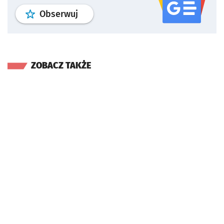
profil
google news
serwisu wroclaw
Obserwuj
ZOBACZ TAKŻE