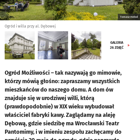
Tomasz Hołod
Ogród i willa przy al. Dębowej
GALERIA
26
ZDJĘĆ
Ogród Możliwości – tak nazywają go mimowie,
którzy mówią głośno: zapraszamy wszystkich
mieszkańców do naszego domu. A dom ów
znajduje się w urodziwej willi, którą
(prawdopodobnie) w XIX wieku wybudował
właściciel fabryki kawy. Zaglądamy na aleję
Dębową, gdzie siedzibę ma Wrocławski Teatr
Pantomimy, i w imieniu zespołu zachęcamy do