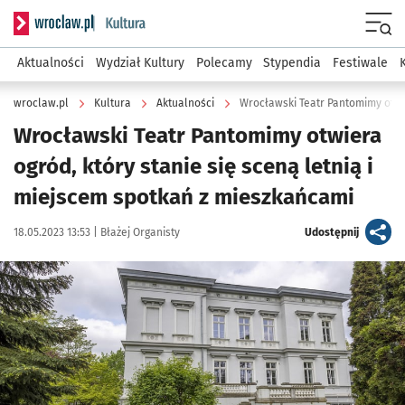
Serwis informacyjny wroclaw.pl podserwis: Kultura
Menu
Aktualności
Wydział Kultury
Polecamy
Stypendia
Festiwale
wroclaw.pl
Kultura
Aktualności
Wrocławski Teatr Pantomimy otwiera
ogród, który stanie się sceną letnią i
miejscem spotkań z mieszkańcami
Data publikacji:
Autor:
artykuł
18.05.2023 13:53 |
Błażej Organisty
Udostępnij
Kliknij, aby zobaczyć galerię