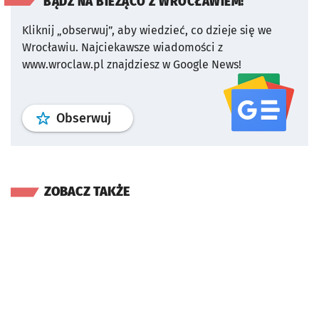
BĄDŹ NA BIEŻĄCO Z WROCŁAWIEM!
Kliknij „obserwuj”, aby wiedzieć, co dzieje się we
Wrocławiu.
Najciekawsze wiadomości z
www.wroclaw.pl znajdziesz w Google News!
profil
google news
serwisu wroclaw
Obserwuj
ZOBACZ TAKŻE