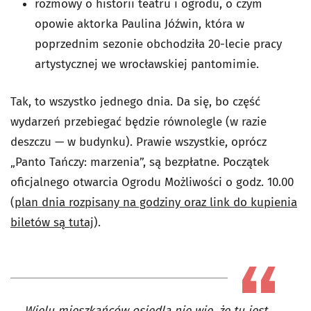
rozmowy o historii teatru i ogrodu, o czym
opowie aktorka Paulina Jóźwin, która w
poprzednim sezonie obchodziła 20-lecie pracy
artystycznej we wrocławskiej pantomimie.
Tak, to wszystko jednego dnia. Da się, bo część
wydarzeń przebiegać będzie równolegle (w razie
deszczu — w budynku). Prawie wszystkie, oprócz
„Panto Tańczy: marzenia”, są bezpłatne. Początek
oficjalnego otwarcia Ogrodu Możliwości o godz. 10.00
(
plan dnia rozpisany na godziny oraz link do kupienia
biletów są tutaj
).
Wielu mieszkańców osiedla nie wie, że tu jest