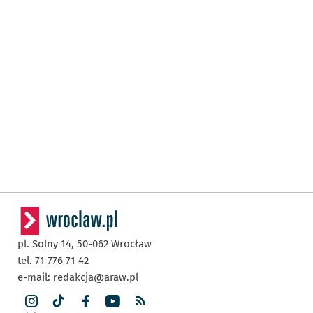
pl. Solny 14,
50-062
Wrocław
tel. 71 776 71 42
e-mail:
redakcja@araw.pl