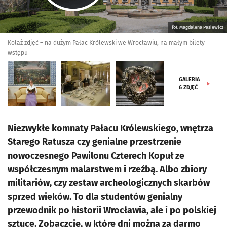
fot. Magdalena Pasiewicz
Kolaż zdjęć – na dużym Pałac Królewski we Wrocławiu, na małym bilety
wstępu
GALERIA
6
ZDJĘĆ
Niezwykłe komnaty Pałacu Królewskiego, wnętrza
Starego Ratusza czy genialne przestrzenie
nowoczesnego Pawilonu Czterech Kopuł ze
współczesnym malarstwem i rzeźbą. Albo zbiory
militariów, czy zestaw archeologicznych skarbów
sprzed wieków. To dla studentów genialny
przewodnik po historii Wrocławia, ale i po polskiej
sztuce. Zobaczcie, w które dni można za darmo