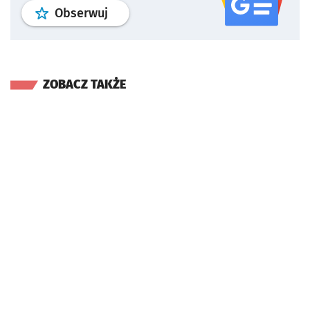
profil
google news
serwisu wroclaw
Obserwuj
ZOBACZ TAKŻE