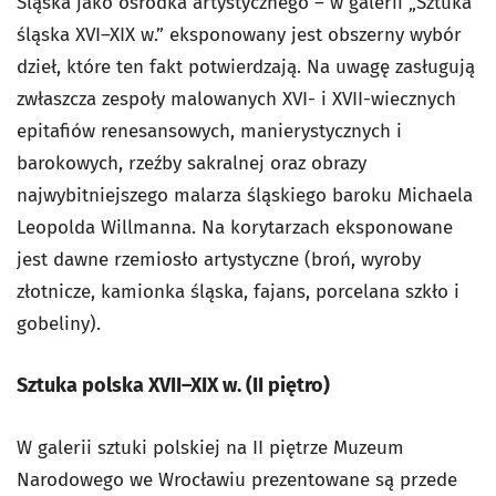
Śląska jako ośrodka artystycznego – w galerii „Sztuka
śląska XVI–XIX w.” eksponowany jest obszerny wybór
dzieł, które ten fakt potwierdzają. Na uwagę zasługują
zwłaszcza zespoły malowanych XVI- i XVII-wiecznych
epitafiów renesansowych, manierystycznych i
barokowych, rzeźby sakralnej oraz obrazy
najwybitniejszego malarza śląskiego baroku Michaela
Leopolda Willmanna. Na korytarzach eksponowane
jest dawne rzemiosło artystyczne (broń, wyroby
złotnicze, kamionka śląska, fajans, porcelana szkło i
gobeliny).
Sztuka polska XVII–XIX w. (II piętro)
W galerii sztuki polskiej na II piętrze Muzeum
Narodowego we Wrocławiu prezentowane są przede