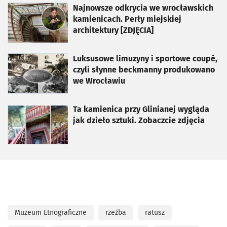
otworzy się w nowej karcie
Najnowsze odkrycia we wrocławskich
kamienicach. Perły miejskiej
architektury [ZDJĘCIA]
otworzy się w nowej karcie
Luksusowe limuzyny i sportowe coupé,
czyli słynne beckmanny produkowano
we Wrocławiu
otworzy się w nowej karcie
Ta kamienica przy Glinianej wygląda
jak dzieło sztuki. Zobaczcie zdjęcia
Muzeum Etnograficzne
rzeźba
ratusz