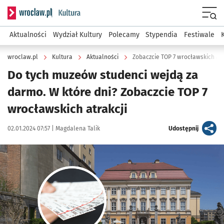
Serwis informacyjny wroclaw.pl podserwis: Kultura
Menu
Aktualności
Wydział Kultury
Polecamy
Stypendia
Festiwale
wroclaw.pl
Kultura
Aktualności
Zobaczcie TOP 7 wrocławskich atr
Do tych muzeów studenci wejdą za
darmo. W które dni? Zobaczcie TOP 7
wrocławskich atrakcji
Data publikacji:
Autor:
artykuł
02.01.2024 07:57 |
Magdalena Talik
Udostępnij
Kliknij, aby zobaczyć galerię
Kliknij, aby powiększyć