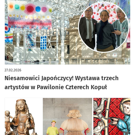
artykuł z galerią zdjęć
27.02.2026
Niesamowici Japończycy! Wystawa trzech
artystów w Pawilonie Czterech Kopuł