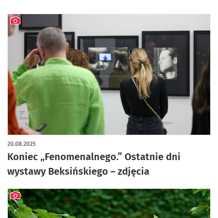
artykuł z galerią zdjęć
20.08.2025
Koniec „Fenomenalnego.” Ostatnie dni
wystawy Beksińskiego – zdjęcia