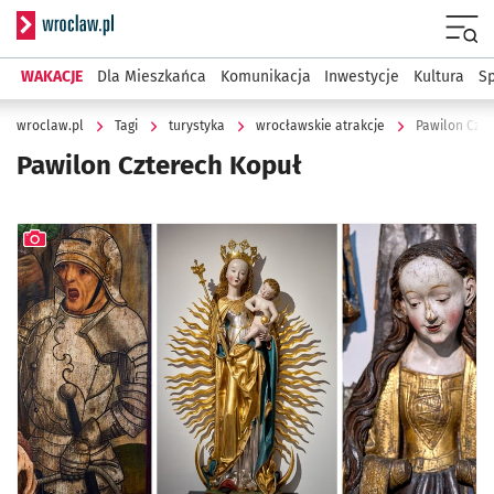
Serwis informacyjny wroclaw.pl
Menu
WAKACJE
Dla Mieszkańca
Komunikacja
Inwestycje
Kultura
Sp
wroclaw.pl
Tagi
turystyka
wrocławskie atrakcje
Pawilon Czte
Pawilon Czterech Kopuł