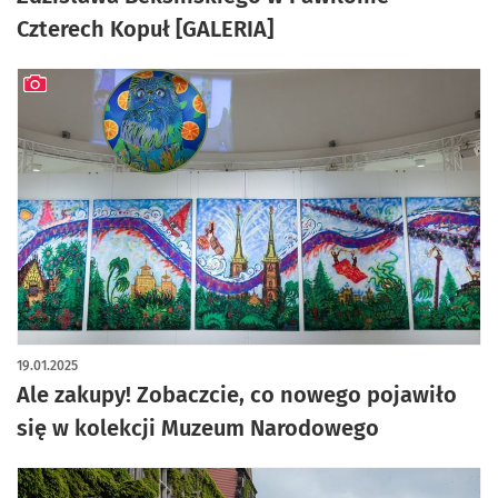
Czterech Kopuł [GALERIA]
artykuł z galerią zdjęć
19.01.2025
Ale zakupy! Zobaczcie, co nowego pojawiło
się w kolekcji Muzeum Narodowego