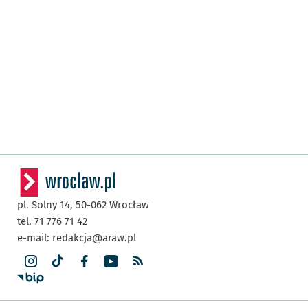
pl. Solny 14,
50-062
Wrocław
tel. 71 776 71 42
e-mail:
redakcja@araw.pl