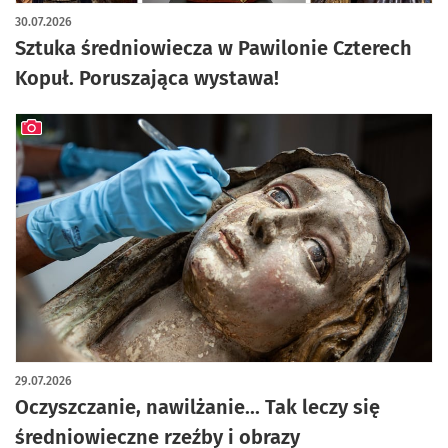
artykuł z galerią zdjęć
30.07.2026
Sztuka średniowiecza w Pawilonie Czterech
Kopuł. Poruszająca wystawa!
artykuł z galerią zdjęć
29.07.2026
Oczyszczanie, nawilżanie... Tak leczy się
średniowieczne rzeźby i obrazy