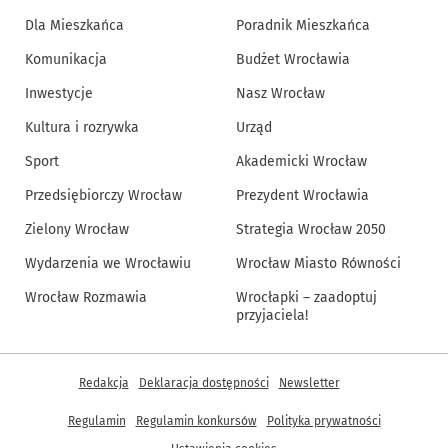
Dla Mieszkańca
Poradnik Mieszkańca
Komunikacja
Budżet Wrocławia
Inwestycje
Nasz Wrocław
Kultura i rozrywka
Urząd
Sport
Akademicki Wrocław
Przedsiębiorczy Wrocław
Prezydent Wrocławia
Zielony Wrocław
Strategia Wrocław 2050
Wydarzenia we Wrocławiu
Wrocław Miasto Równości
Wrocław Rozmawia
Wrocłapki – zaadoptuj
przyjaciela!
Inne informacje
Redakcja
Deklaracja dostępności
Newsletter
Regulamin
Regulamin konkursów
Polityka prywatności