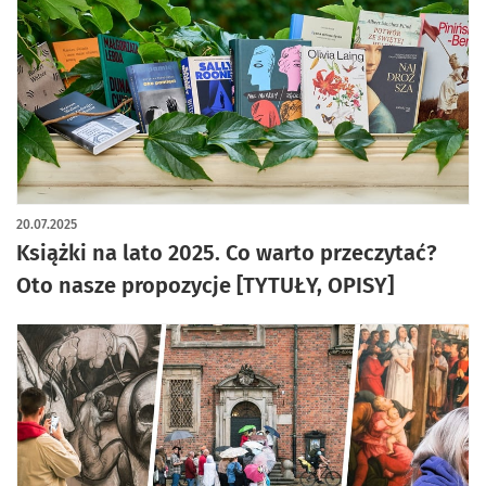
artykuł z galerią zdjęć
20.07.2025
Książki na lato 2025. Co warto przeczytać?
Oto nasze propozycje [TYTUŁY, OPISY]