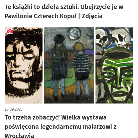
Te książki to dzieła sztuki. Obejrzycie je w
Pawilonie Czterech Kopuł | Zdjęcia
artykuł z galerią zdjęć
28.09.2025
To trzeba zobaczyć! Wielka wystawa
poświęcona legendarnemu malarzowi z
Wrocławia