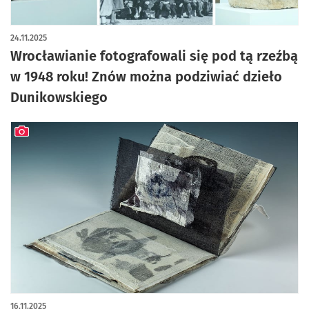
artykuł z galerią zdjęć
24.11.2025
Wrocławianie fotografowali się pod tą rzeźbą
w 1948 roku! Znów można podziwiać dzieło
Dunikowskiego
artykuł z galerią zdjęć
16.11.2025