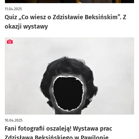
11.04.2025
Quiz „Co wiesz o Zdzisławie Beksińskim”. Z
okazji wystawy
artykuł z galerią zdjęć
10.04.2025
Fani fotografii oszaleją! Wystawa prac
Zdzisława Beksińskiego w Pawilonie