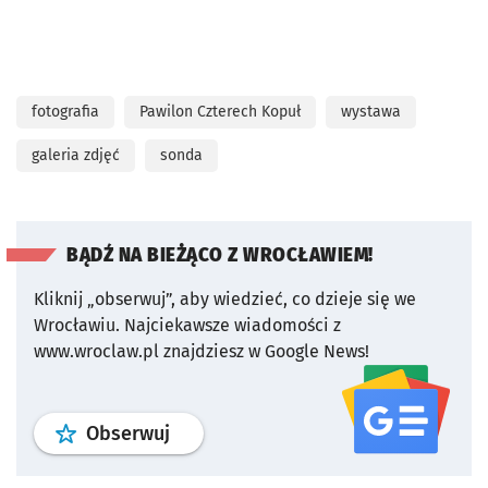
fotografia
Pawilon Czterech Kopuł
wystawa
galeria zdjęć
sonda
BĄDŹ NA BIEŻĄCO Z WROCŁAWIEM!
Kliknij „obserwuj”, aby wiedzieć, co dzieje się we
Wrocławiu.
Najciekawsze wiadomości z
www.wroclaw.pl znajdziesz w Google News!
profil
google news
serwisu wroclaw
Obserwuj