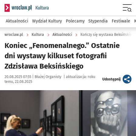
Serwis informacyjny wroclaw.pl podserwis: Kultura
Menu
Aktualności
Wydział Kultury
Polecamy
Stypendia
Festiwale
wroclaw.pl
Kultura
Aktualności
Kończy się wystawa Beksińskieg
Koniec „Fenomenalnego.” Ostatnie
dni wystawy kilkuset fotografii
Zdzisława Beksińskiego
Data publikacji:
Autor:
20.08.2025 07:55 |
Błażej Organisty
|
aktualizacja:
roku
artykuł
Udostępnij
temu, 22.08.2025
Kliknij, aby zobaczyć galerię