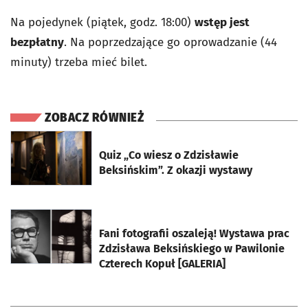
Na pojedynek (piątek, godz. 18:00)
wstęp jest
bezpłatny
. Na poprzedzające go oprowadzanie (44
minuty) trzeba mieć bilet.
ZOBACZ RÓWNIEŻ
otworzy się w nowej karcie
Quiz „Co wiesz o Zdzisławie
Beksińskim”. Z okazji wystawy
otworzy się w nowej karcie
Fani fotografii oszaleją! Wystawa prac
Zdzisława Beksińskiego w Pawilonie
Czterech Kopuł [GALERIA]