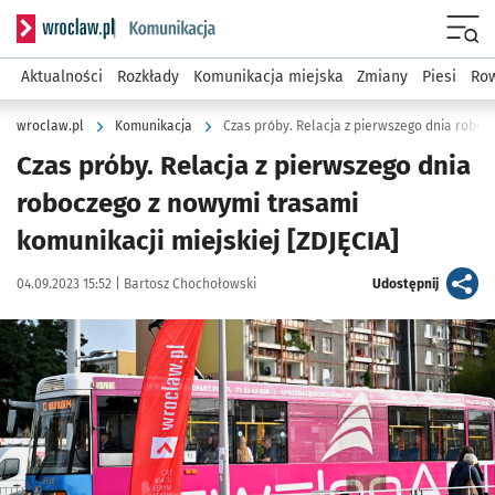
Serwis informacyjny wroclaw.pl podserwis: Komunikacja
Menu
Aktualności
Rozkłady
Komunikacja miejska
Zmiany
Piesi
Row
wroclaw.pl
Komunikacja
Czas próby. Relacja z pierwszego dnia
roboczego z nowymi trasami
komunikacji miejskiej [ZDJĘCIA]
Data publikacji:
Autor:
artykuł
04.09.2023 15:52 |
Bartosz Chochołowski
Udostępnij
Kliknij, aby zobaczyć galerię