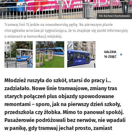
Fot. Bartosz Chochołowski
Tramwaj linii 13 jedzie na nowodworską pętlę. Na pierwszym planie
chorągiewka wroclaw.pl sygnalizująca, że tu znajduje się punkt informacyjny
o zmianach w komunikacji miejskiej.
GALERIA
16
ZDJĘĆ
Młodzież ruszyła do szkół, starsi do pracy i…
zadziałało. Nowe linie tramwajowe, zmiany tras
starych połączeń plus objazdy spowodowane
remontami – sporo, jak na pierwszy dzień szkoły,
przedszkola czy żłobka. Mimo to panował spokój.
Pasażerowie podróżowali bez nerwów, nie wpadali
w panikę, gdy tramwaj jechał prosto, zamiast