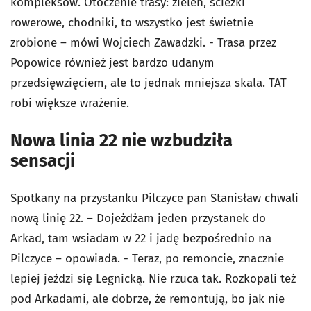
kompleksów. Otoczenie trasy: zieleń, ścieżki
rowerowe, chodniki, to wszystko jest świetnie
zrobione – mówi Wojciech Zawadzki. - Trasa przez
Popowice również jest bardzo udanym
przedsięwzięciem, ale to jednak mniejsza skala. TAT
robi większe wrażenie.
Nowa linia 22 nie wzbudziła
sensacji
Spotkany na przystanku Pilczyce pan Stanisław chwali
nową linię 22. – Dojeżdżam jeden przystanek do
Arkad, tam wsiadam w 22 i jadę bezpośrednio na
Pilczyce – opowiada. - Teraz, po remoncie, znacznie
lepiej jeździ się Legnicką. Nie rzuca tak. Rozkopali też
pod Arkadami, ale dobrze, że remontują, bo jak nie