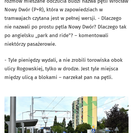
rozmów mieszane odczucia budzi nazwa pętli Wrocław
Nowy Dwór (P+R), która w zapowiedziach w
tramwajach czytana jest w pełnej wersji. - Dlaczego
nie nazwali po prostu pętla Nowy Dwór? Dlaczego tak
po angielsku „park and ride”? – komentowali
niektórzy pasażerowie.
- Tyle pieniędzy wydali, a nie zrobili torowiska obok
ulicy Rogowskiej, tylko w drodze. Jest tyle miejsca
między ulicą a blokami – narzekał pan na pętli.