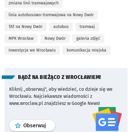
zmiana linii tramwajowych
linia autobusowo-tramwajowa na Nowy Dwór
TAT na Nowy Dwór
autobus
tramwaj
MPK Wrocław
Nowy Dwór
galeria zdjęć
Inwestycje we Wrocławiu
komunikacja miejska
BĄDŹ NA BIEŻĄCO Z WROCŁAWIEM!
Kliknij „obserwuj”, aby wiedzieć, co dzieje się we
Wrocławiu.
Najciekawsze wiadomości z
www.wroclaw.pl znajdziesz w Google News!
profil
google news
serwisu wroclaw
Obserwuj