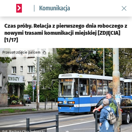
Wróć 
Serwis informacyjny wroclaw.pl podserwis: Komunikacja
Czas próby. Relacja z pierwszego dnia roboczego z
nowymi trasami komunikacji miejskiej [ZDJĘCIA]
[1/17]
Przesuń zdjęcie palcem
Fot. Bartosz Chochołowski