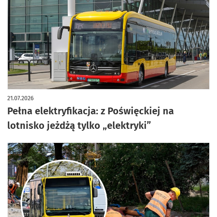
artykuł z galerią zdjęć
21.07.2026
Pełna elektryfikacja: z Poświęckiej na
lotnisko jeżdżą tylko „elektryki”