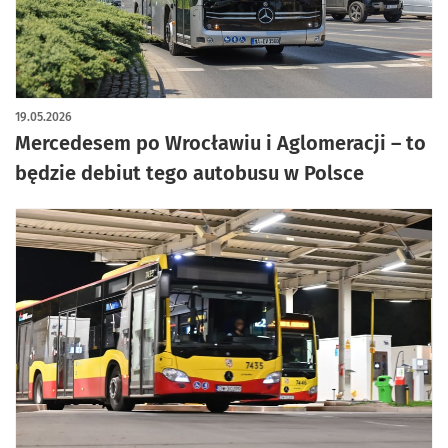
artykuł z galerią zdjęć
19.05.2026
Mercedesem po Wrocławiu i Aglomeracji – to
będzie debiut tego autobusu w Polsce