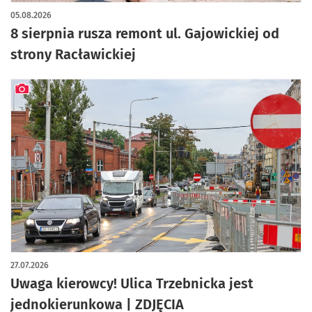
05.08.2026
8 sierpnia rusza remont ul. Gajowickiej od
strony Racławickiej
artykuł z galerią zdjęć
27.07.2026
Uwaga kierowcy! Ulica Trzebnicka jest
jednokierunkowa | ZDJĘCIA