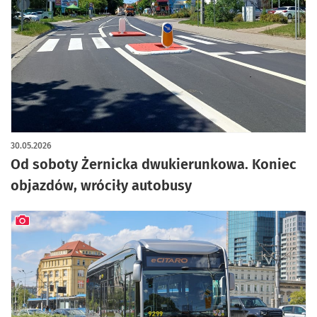
artykuł z galerią zdjęć
30.05.2026
Od soboty Żernicka dwukierunkowa. Koniec
objazdów, wróciły autobusy