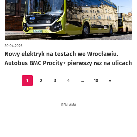
artykuł z galerią zdjęć
30.04.2026
Nowy elektryk na testach we Wrocławiu.
Autobus BMC Procity+ pierwszy raz na ulicach
1
2
3
4
…
10
»
REKLAMA