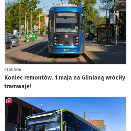
artykuł z galerią zdjęć
01.05.2026
Koniec remontów. 1 maja na Glinianą wróciły
tramwaje!