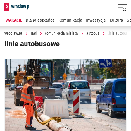
Serwis informacyjny wroclaw.pl
Menu
WAKACJE
Dla Mieszkańca
Komunikacja
Inwestycje
Kultura
Sp
wroclaw.pl
Tagi
komunikacja miejska
autobus
linie autobus
linie autobusowe