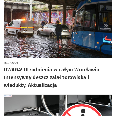
artykuł z galerią zdjęć
15.07.2026
UWAGA! Utrudnienia w całym Wrocławiu.
Intensywny deszcz zalał torowiska i
wiadukty. Aktualizacja