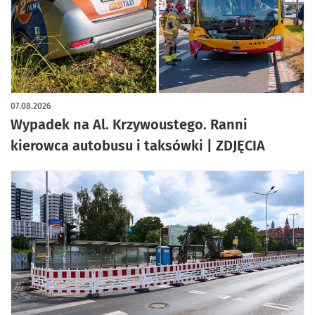
artykuł z galerią zdjęć
07.08.2026
Wypadek na Al. Krzywoustego. Ranni
kierowca autobusu i taksówki | ZDJĘCIA