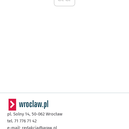
pl. Solny 14,
50-062
Wrocław
tel. 71 776 71 42
e-mail:
redakcja@araw.pl