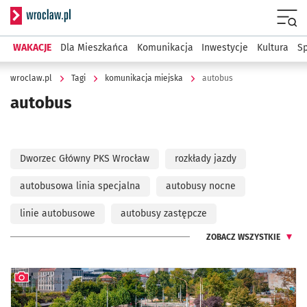
Serwis informacyjny wroclaw.pl
Menu
WAKACJE
Dla Mieszkańca
Komunikacja
Inwestycje
Kultura
Sp
wroclaw.pl
Tagi
komunikacja miejska
autobus
autobus
Dworzec Główny PKS Wrocław
rozkłady jazdy
autobusowa linia specjalna
autobusy nocne
linie autobusowe
autobusy zastępcze
ZOBACZ WSZYSTKIE