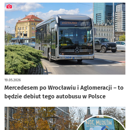
artykuł z galerią zdjęć
19.05.2026
Mercedesem po Wrocławiu i Aglomeracji – to
będzie debiut tego autobusu w Polsce