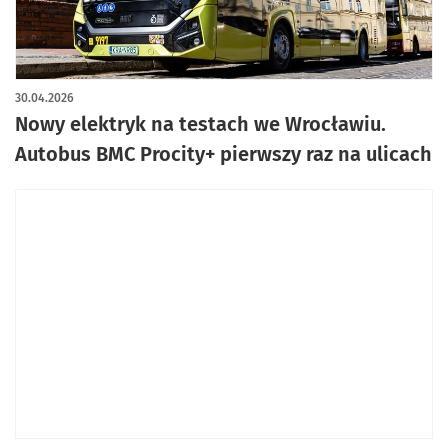
artykuł z galerią zdjęć
30.04.2026
Nowy elektryk na testach we Wrocławiu.
Autobus BMC Procity+ pierwszy raz na ulicach