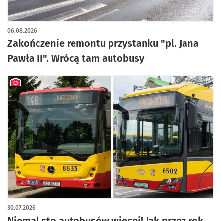
06.08.2026
Zakończenie remontu przystanku "pl. Jana
Pawła II". Wrócą tam autobusy
artykuł z galerią zdjęć
30.07.2026
Niemal sto autobusów więcej! Jak przez rok