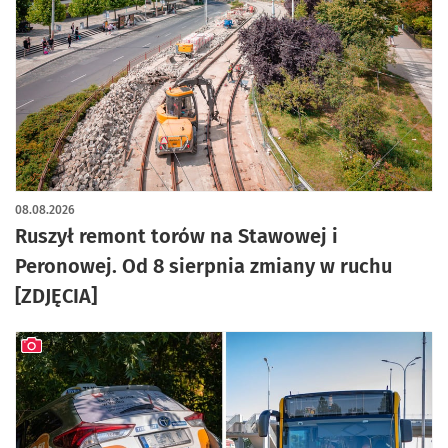
artykuł z galerią zdjęć
08.08.2026
Ruszył remont torów na Stawowej i
Peronowej. Od 8 sierpnia zmiany w ruchu
[ZDJĘCIA]