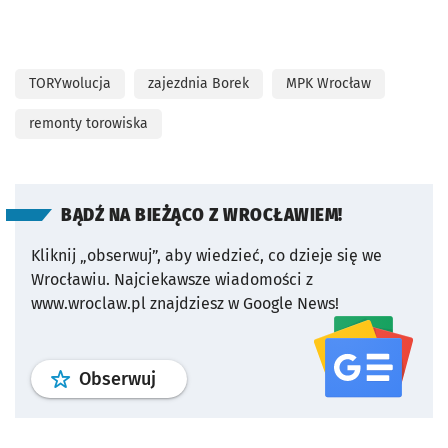
TORYwolucja
zajezdnia Borek
MPK Wrocław
remonty torowiska
BĄDŹ NA BIEŻĄCO Z WROCŁAWIEM!
Kliknij „obserwuj”, aby wiedzieć, co dzieje się we
Wrocławiu.
Najciekawsze wiadomości z
www.wroclaw.pl znajdziesz w Google News!
profil
google news
serwisu wroclaw
Obserwuj