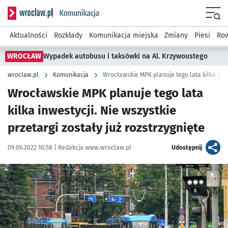
Serwis informacyjny wroclaw.pl podserwis: Komunikacja
Menu
Aktualności
Rozkłady
Komunikacja miejska
Zmiany
Piesi
Row
WROCŁAW
Wypadek autobusu i taksówki na Al. Krzywoustego
wroclaw.pl
Komunikacja
Wrocławskie MPK planuje tego lata
kilka inwestycji. Nie wszystkie
przetargi zostały już rozstrzygnięte
Data publikacji:
Autor:
artykuł
09.06.2022 10:58 |
Redakcja www.wroclaw.pl
Udostępnij
Kliknij, aby powiększyć