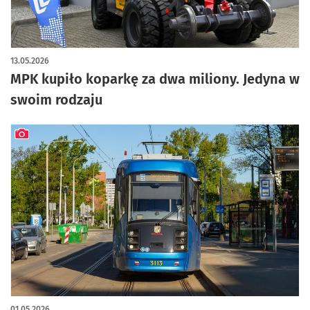
13.05.2026
MPK kupiło koparkę za dwa miliony. Jedyna w
swoim rodzaju
artykuł z galerią zdjęć
01.05.2026