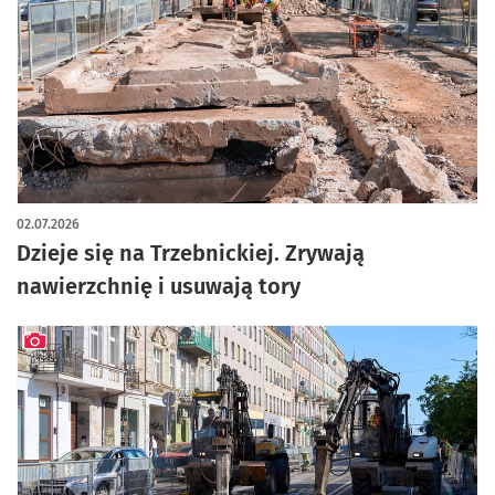
artykuł z galerią zdjęć
02.07.2026
Dzieje się na Trzebnickiej. Zrywają
nawierzchnię i usuwają tory