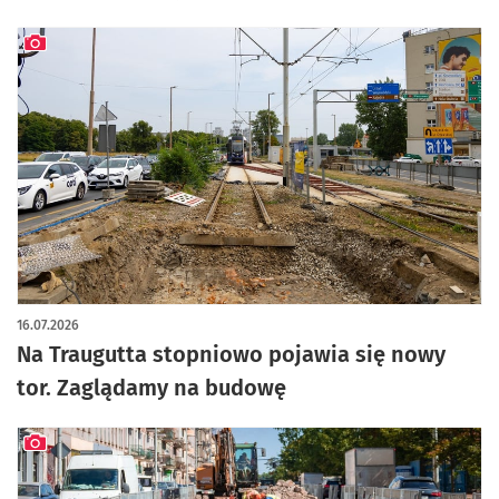
artykuł z galerią zdjęć
16.07.2026
Na Traugutta stopniowo pojawia się nowy
tor. Zaglądamy na budowę