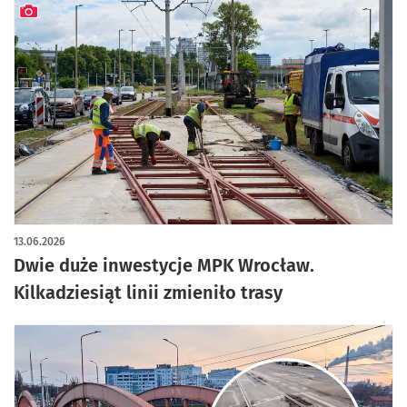
artykuł z galerią zdjęć
13.06.2026
Dwie duże inwestycje MPK Wrocław.
Kilkadziesiąt linii zmieniło trasy