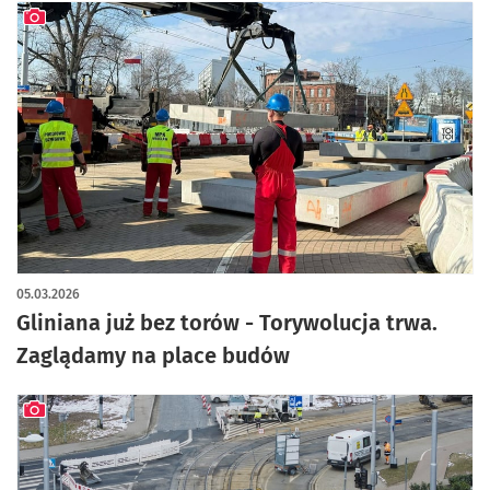
artykuł z galerią zdjęć
05.03.2026
Gliniana już bez torów - Torywolucja trwa.
Zaglądamy na place budów