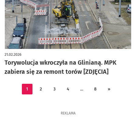
artykuł z galerią zdjęć
21.02.2026
Torywolucja wkroczyła na Glinianą. MPK
zabiera się za remont torów [ZDJĘCIA]
1
2
3
4
…
8
»
REKLAMA