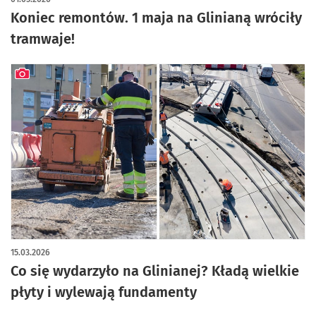
Koniec remontów. 1 maja na Glinianą wróciły
tramwaje!
artykuł z galerią zdjęć
15.03.2026
Co się wydarzyło na Glinianej? Kładą wielkie
płyty i wylewają fundamenty