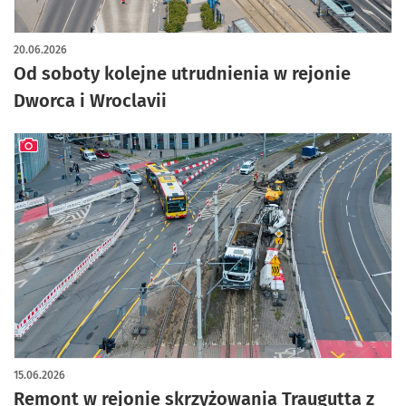
artykuł z galerią zdjęć
20.06.2026
Od soboty kolejne utrudnienia w rejonie
Dworca i Wroclavii
artykuł z galerią zdjęć
15.06.2026
Remont w rejonie skrzyżowania Traugutta z