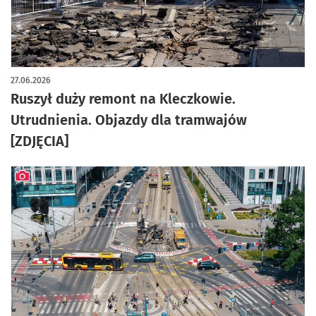
artykuł z galerią zdjęć
27.06.2026
Ruszył duży remont na Kleczkowie.
Utrudnienia. Objazdy dla tramwajów
[ZDJĘCIA]