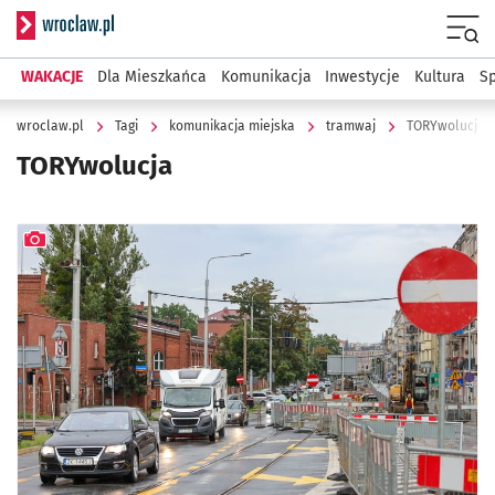
Serwis informacyjny wroclaw.pl
Menu
WAKACJE
Dla Mieszkańca
Komunikacja
Inwestycje
Kultura
Sp
wroclaw.pl
Tagi
komunikacja miejska
tramwaj
TORYwolucja
TORYwolucja