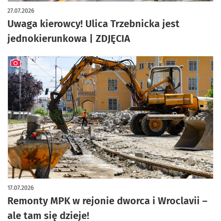
artykuł z galerią zdjęć
27.07.2026
Uwaga kierowcy! Ulica Trzebnicka jest
jednokierunkowa | ZDJĘCIA
artykuł z galerią zdjęć
17.07.2026
Remonty MPK w rejonie dworca i Wroclavii –
ale tam się dzieje!