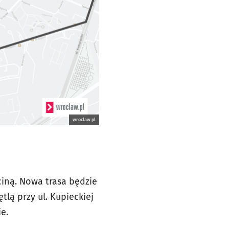
wroclaw.pl
eciną. Nowa trasa będzie
tlą przy ul. Kupieckiej
e.