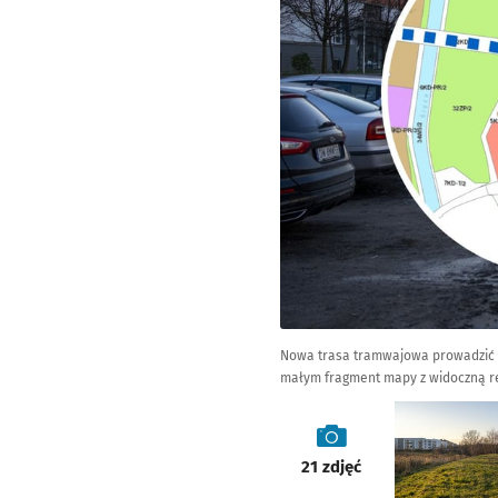
Nowa trasa tramwajowa prowadzić bę
małym fragment mapy z widoczną r
galeria
21
zdjęć