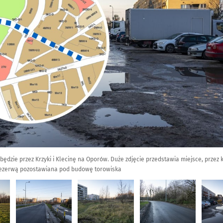
dzie przez Krzyki i Klecinę na Oporów. Duże zdjęcie przedstawia miejsce, przez k
ezerwą pozostawiana pod budowę torowiska