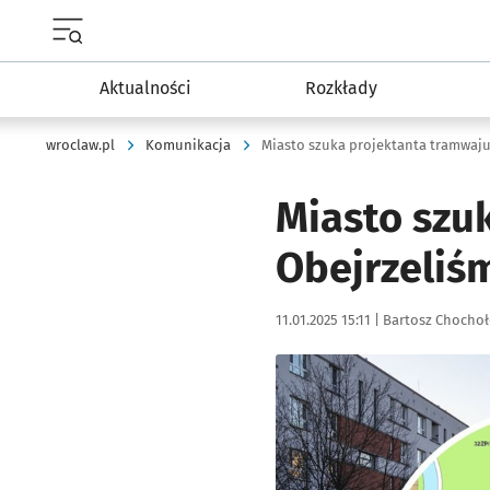
Menu główne portalu wroclaw.pl
Aktualności
Rozkłady
wroclaw.pl
Komunikacja
Miasto szuka projektanta tramwaju
Miasto szu
Obejrzeliś
Data publikacji:
Autor:
11.01.2025 15:11 |
Bartosz Chocho
Kliknij, aby zobaczyć galer
Kliknij, aby powiększyć