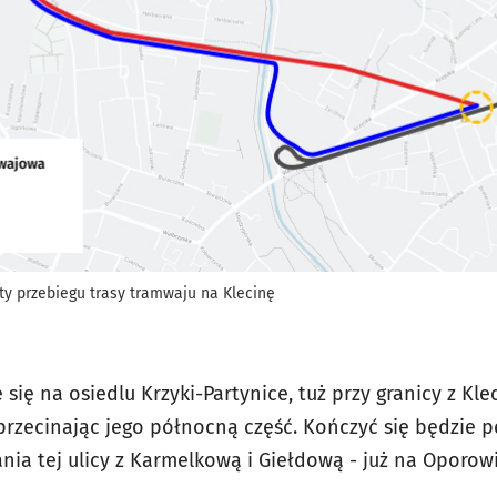
y przebiegu trasy tramwaju na Klecinę
 się na osiedlu Krzyki-Partynice, tuż przy granicy z Kl
przecinając jego północną część. Kończyć się będzie pę
nia tej ulicy z Karmelkową i Giełdową - już na Oporowi