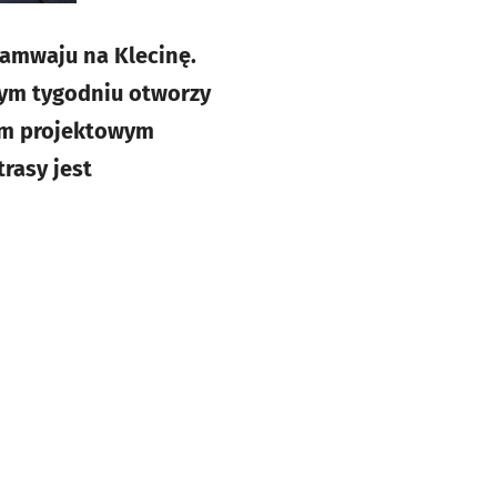
amwaju na Klecinę.
łym tygodniu otworzy
em projektowym
rasy jest