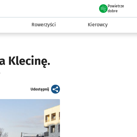
Powietrze
we Wrocławiu
munikacja
dobre
Rowerzyści
Kierowcy
a Klecinę.
y
artykuł
Udostępnij