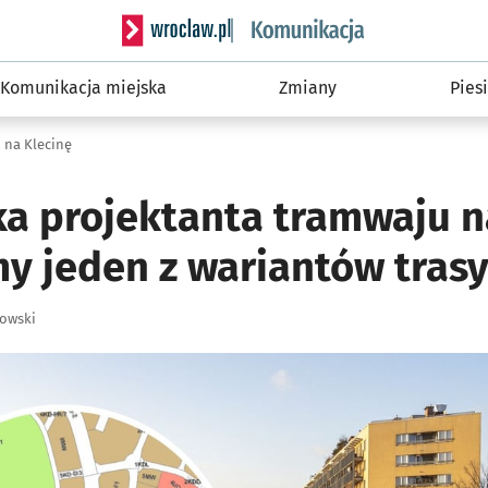
Serwis informacyjny wroclaw.pl podserwis: Ko
Komunikacja miejska
Zmiany
Piesi
 na Klecinę
ka projektanta tramwaju n
my jeden z wariantów tras
łowski
ię