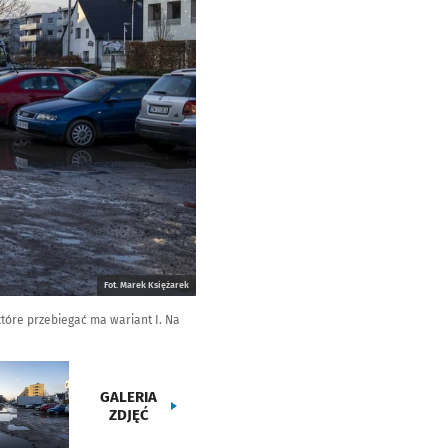
Fot. Marek Księżarek
tóre przebiegać ma wariant I. Na
GALERIA
ZDJĘĆ