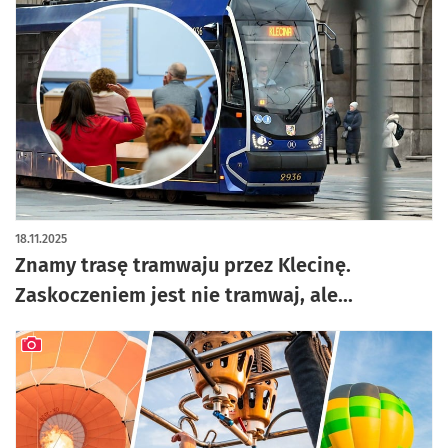
artykuł z galerią zdjęć
18.11.2025
Znamy trasę tramwaju przez Klecinę.
Zaskoczeniem jest nie tramwaj, ale...