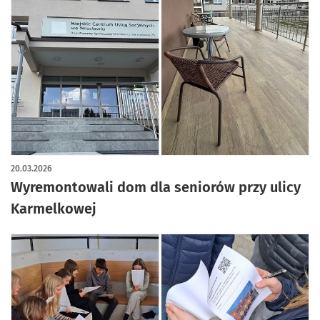
artykuł z galerią zdjęć
20.03.2026
Wyremontowali dom dla seniorów przy ulicy
Karmelkowej