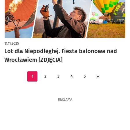
artykuł z galerią zdjęć
11.11.2025
Lot dla Niepodległej. Fiesta balonowa nad
Wrocławiem [ZDJĘCIA]
1
2
3
4
5
»
REKLAMA