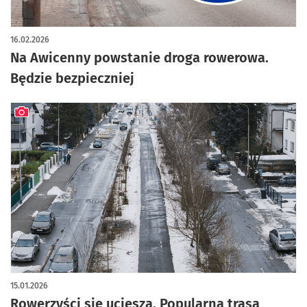
artykuł z galerią zdjęć
16.02.2026
Na Awicenny powstanie droga rowerowa.
Będzie bezpieczniej
artykuł z galerią zdjęć
15.01.2026
Rowerzyści się ucieszą. Popularna trasa