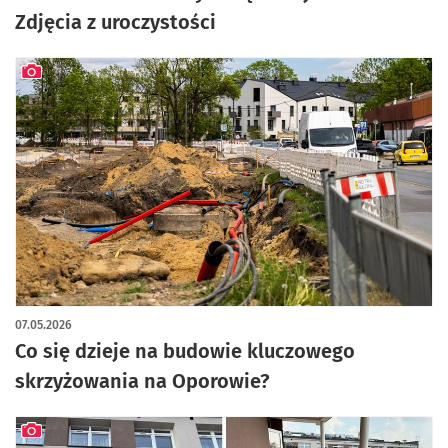
Zdjęcia z uroczystości
artykuł z galerią zdjęć
07.05.2026
Co się dzieje na budowie kluczowego
skrzyżowania na Oporowie?