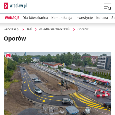
Serwis informacyjny wroclaw.pl
Menu
WAKACJE
Dla Mieszkańca
Komunikacja
Inwestycje
Kultura
Sp
wroclaw.pl
Tagi
osiedla we Wrocławiu
Oporów
Oporów