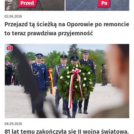
artykuł z galerią zdjęć
02.06.2026
Przejazd tą ścieżką na Oporowie po remoncie
to teraz prawdziwa przyjemność
artykuł z galerią zdjęć
08.05.2026
81 lat temu zakończyła się II wojna światowa.