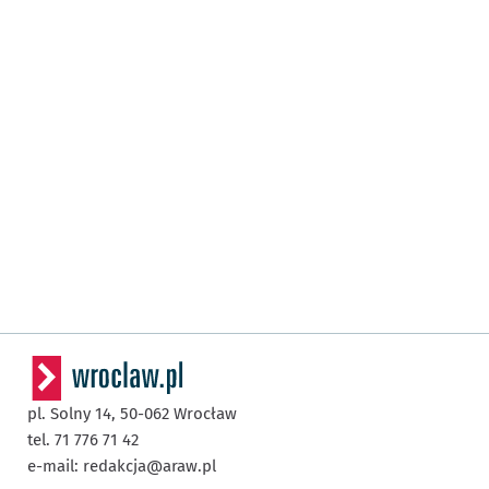
pl. Solny 14,
50-062
Wrocław
tel. 71 776 71 42
e-mail:
redakcja@araw.pl