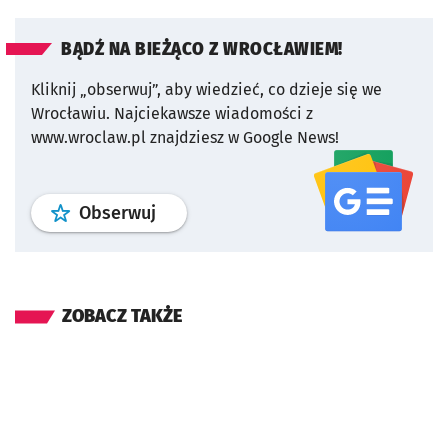
BĄDŹ NA BIEŻĄCO Z WROCŁAWIEM!
Kliknij „obserwuj”, aby wiedzieć, co dzieje się we
Wrocławiu.
Najciekawsze wiadomości z
www.wroclaw.pl znajdziesz w Google News!
profil
google news
serwisu wroclaw
Obserwuj
ZOBACZ TAKŻE