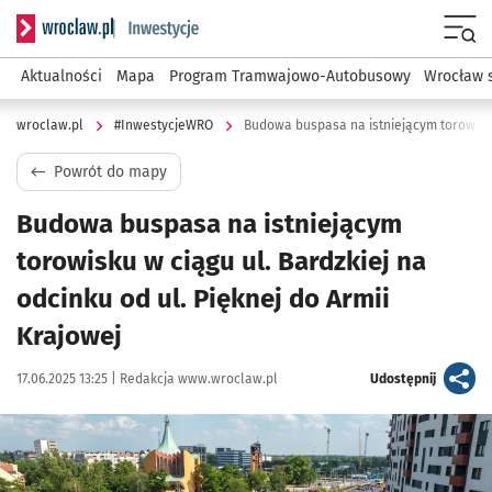
Serwis informacyjny wroclaw.pl podserwis: #InwestycjeWRO 
Menu
Aktualności
Mapa
Program Tramwajowo-Autobusowy
Wrocław 
wroclaw.pl
#InwestycjeWRO
Powrót do mapy
Budowa buspasa na istniejącym
torowisku w ciągu ul. Bardzkiej na
odcinku od ul. Pięknej do Armii
Krajowej
Data publikacji:
Autor:
artykuł
17.06.2025 13:25 |
Redakcja www.wroclaw.pl
Udostępnij
Kliknij, aby powiększyć