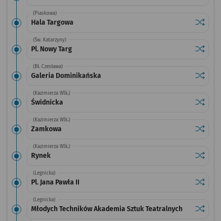
(Piaskowa)
Sprawdź
przysta
Hala Targowa
(Św. Katarzyny)
Sprawdź
przystan
Pl. Nowy Targ
(Bł. Czesława)
Sprawdź
przysta
Galeria Dominikańska
(Kazimierza Wlk.)
Sprawdź
przysta
Świdnicka
(Kazimierza Wlk.)
Sprawdź
przysta
Zamkowa
(Kazimierza Wlk.)
Sprawdź
przysta
Rynek
(Legnicka)
Sprawdź
przystan
Pl. Jana Pawła II
(Legnicka)
Sprawdź
przysta
Młodych Techników Akademia Sztuk Teatralnych