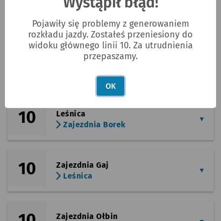
Wystąpił błąd!
10
Biskupin
Zajezdnia Ołbin
Pojawiły się problemy z generowaniem
rozkładu jazdy. Zostałeś przeniesiony do
widoku głównego linii 10. Za utrudnienia
przepaszamy.
10
Leśnica
Zajezdnia Gaj
OK
10
Leśnica
Zajezdnia Borek
10
Zajezdnia Gaj
Leśnica
10
Zajezdnia Ołbin