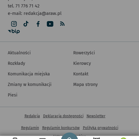
tel. 71 776 71 42
e-mail:
redakcja@araw.pl
Aktualności
Rowerzyści
Rozkłady
Kierowcy
Komunikacja miejska
Kontakt
Zmiany w komunikacji
Mapa strony
Piesi
Inne informacje
Redakcja
Deklaracja dostępności
Newsletter
Regulamin
Regulamin konkursów
Polityka prywatności
Strona główna - wroclaw.pl
Ustawienia cookies