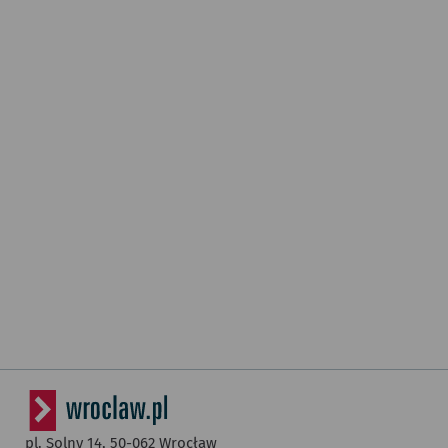
pl. Solny 14,
50-062
Wrocław