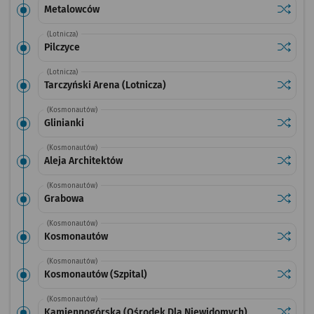
Sprawdź
przysta
Metalowców
(Lotnicza)
Sprawdź
przystan
Pilczyce
(Lotnicza)
Sprawdź
przystan
Tarczyński Arena (Lotnicza)
(Kosmonautów)
Sprawdź
przystan
Glinianki
(Kosmonautów)
Sprawdź
przysta
Aleja Architektów
(Kosmonautów)
Sprawdź
przysta
Grabowa
(Kosmonautów)
Sprawdź
przysta
Kosmonautów
(Kosmonautów)
Sprawdź
przysta
Kosmonautów (Szpital)
(Kosmonautów)
Sprawdź
przysta
Kamiennogórska (Ośrodek Dla Niewidomych)