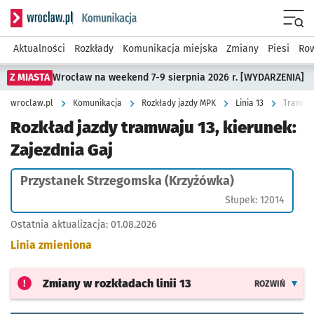
Serwis informacyjny wroclaw.pl podserwis: Komunikacja
Menu
Aktualności
Rozkłady
Komunikacja miejska
Zmiany
Piesi
Row
Z MIASTA
Wrocław na weekend 7-9 sierpnia 2026 r. [WYDARZENIA]
wroclaw.pl
Komunikacja
Rozkłady jazdy MPK
Linia 13
Tramwaj
Rozkład jazdy tramwaju 13, kierunek:
Zajezdnia Gaj
Przystanek Strzegomska (Krzyżówka)
Słupek: 12014
Ostatnia aktualizacja:
01.08.2026
Linia zmieniona
Zmiany w rozkładach
linii 13
ROZWIŃ