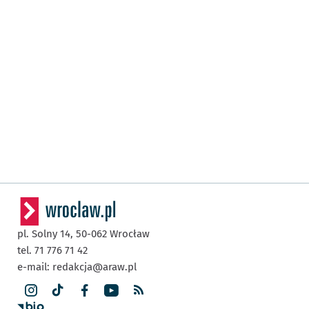
pl. Solny 14,
50-062
Wrocław
tel. 71 776 71 42
e-mail:
redakcja@araw.pl