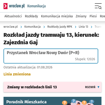
Serwis informacyjny wroclaw.pl podserwis: Komunikacja
Menu
Aktualności
Rozkłady
Komunikacja miejska
Zmiany
Piesi
Row
wroclaw.pl
Komunikacja
Rozkłady jazdy MPK
Linia 13
Tramwaj
Rozkład jazdy tramwaju 13, kierunek:
Zajezdnia Gaj
Przystanek Wrocław Nowy Dwór (P+R)
Słupek: 12026
Ostatnia aktualizacja:
01.08.2026
Linia zmieniona
Zmiany w rozkładach
linii 13
ROZWIŃ
Poradnik Mieszkańca