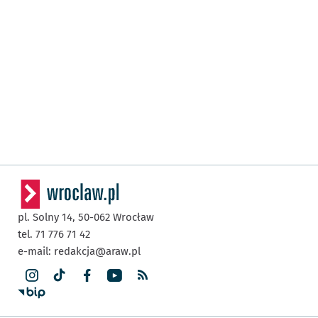
pl. Solny 14,
50-062
Wrocław
tel. 71 776 71 42
e-mail:
redakcja@araw.pl