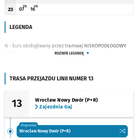
Odjazd
minut po godzinie 22
Odjazd
minut po godzinie 22
Odjazd
minut po godzinie 22
Godzina odjazdu
V - ZJAZD DO ZAJEZDNI GAJ PRZY UL. ŚLĘŻNEJ (DO PRZYST. RYNEK PO TRASIE
V - ZJAZD DO ZAJEZDNI GAJ PRZY UL. ŚLĘŻNEJ (DO PRZYST. RYNEK PO
VN
VN
07
16
23
Odjazd
minut po godzinie 23
Odjazd
minut po godzinie 23
Godzina odjazdu
LEGENDA
N - kurs obsługiwany przez tramwaj NISKOPODŁOGOWY
ROZWIŃ LEGENDĘ
TRASA PRZEJAZDU LINII NUMER 13
13
Wrocław Nowy Dwór (P+R)
Zajezdnia Gaj
(Rogowska)
Sprawdź p
Wrocław 
Wrocław Nowy Dwór (P+R)