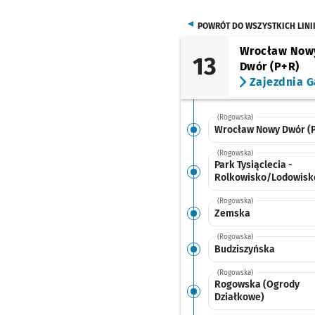
POWRÓT DO WSZYSTKICH LINI
Wrocław Now
13
Dwór (P+R)
Zajezdnia G
(Rogowska)
Wrocław Nowy Dwór (
(Rogowska)
Park Tysiąclecia -
Rolkowisko/Lodowisk
(Rogowska)
Zemska
(Rogowska)
Budziszyńska
(Rogowska)
Rogowska (Ogrody
Działkowe)