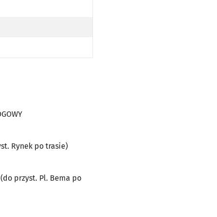
WY
OPODŁOGOWY
AJ NISKOPODŁOGOWY
WY
OPODŁOGOWY
ŚLĘŻNEJ (DO PRZYST. RYNEK PO TRASIE); N - KURS OBSŁUGIWANY PRZEZ TRAMWAJ NISKOPODŁOGOWY
ST. RYNEK PO TRASIE); N - KURS OBSŁUGIWANY PRZEZ TRAMWAJ NISKOPODŁOGOWY
ŃSKIEJ (DO PRZYST. PL. BEMA PO TRASIE); N - KURS OBSŁUGIWANY PRZEZ TRAMWAJ NISKOPODŁOGOW
ŁOGOWY
yst. Rynek po trasie)
 (do przyst. Pl. Bema po