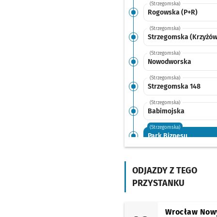
(Strzegomska)
Rogowska (P+R)
(Strzegomska)
Strzegomska (Krzyżów
(Strzegomska)
Nowodworska
(Strzegomska)
Strzegomska 148
(Strzegomska)
Babimojska
(Strzegomska)
Park Biznesu
(Robotnicza)
Wrocławski Park
Przemysłowy
ODJAZDY Z TEGO
PRZYSTANKU
(Śrubowa)
Śrubowa
(Złotoryjska)
Wrocław Now