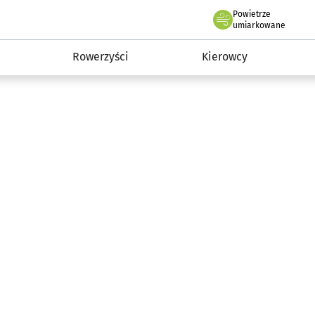
Powietrze
we Wrocławiu
munikacja
umiarkowane
Rowerzyści
Kierowcy