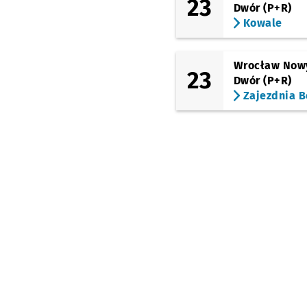
23
Dolmed
Dwór (P+R)
Kowale
(Legnicka)
Pl. Strzegomski
(Muzeum
Współczesne)
Wrocław Now
23
Dwór (P+R)
(Legnicka)
Młodych Techników
Zajezdnia B
Akademia Sztuk
Teatralnych
(Legnicka)
Pl. Jana Pawła II
(Kazimierza Wlk.)
Rynek
(Krupnicza)
Narodowe Forum
Muzyki
(Sądowa)
Pl. Legionów
(Piłsudskiego)
Arkady (Capitol)