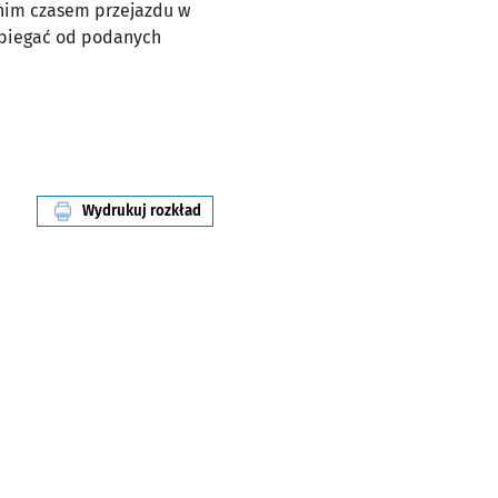
dnim czasem przejazdu w
dbiegać od podanych
Wydrukuj rozkład
linii nr 13