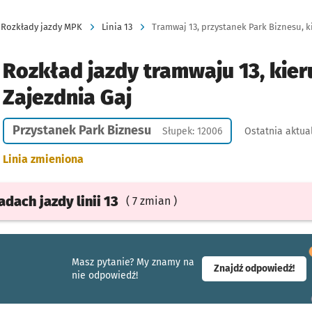
Rozkłady jazdy MPK
Linia 13
Tramwaj 13, przystanek Park Biznesu, ki
Rozkład jazdy tramwaju 13, kier
Zajezdnia Gaj
Przystanek Park Biznesu
Słupek: 12006
Ostatnia aktua
Linia zmieniona
ładach
jazdy
linii 13
( 7 zmian )
Masz pytanie? My znamy na
- ot
Znajdź odpowiedź!
nie odpowiedź!