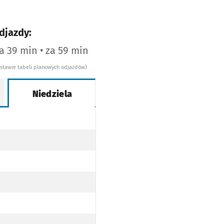
djazdy:
za 39 min • za 59 min
dstawie tabeli planowych odjazdów)
Niedziela
WY
OPODŁOGOWY
AJ NISKOPODŁOGOWY
WY
OPODŁOGOWY
AJ NISKOPODŁOGOWY
WY
OPODŁOGOWY
AJ NISKOPODŁOGOWY
WY
OPODŁOGOWY
AJ NISKOPODŁOGOWY
Y
ODŁOGOWY
J NISKOPODŁOGOWY
WY
OPODŁOGOWY
AJ NISKOPODŁOGOWY