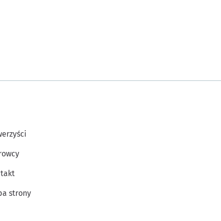
erzyści
rowcy
takt
a strony