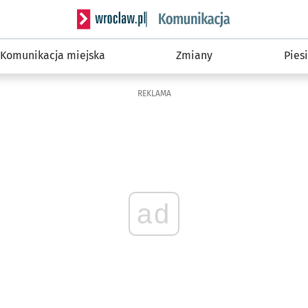
Serwis informacyjny wroclaw.pl podserwis: Ko
Komunikacja miejska
Zmiany
Piesi
REKLAMA
ad