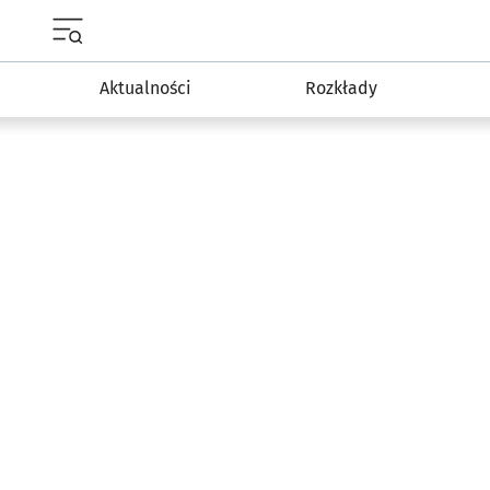
Menu główne portalu wroclaw.pl
Aktualności
Rozkłady