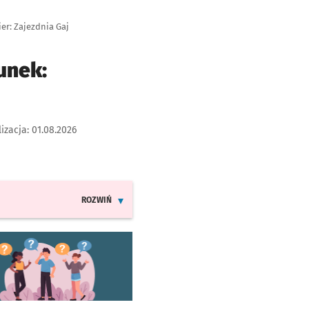
er: Zajezdnia Gaj
unek:
lizacja:
01.08.2026
ROZWIŃ
INFORMACJE O ZMIANACH W ROZKŁADACH JAZDY LINII 13
worzy się w nowej karcie