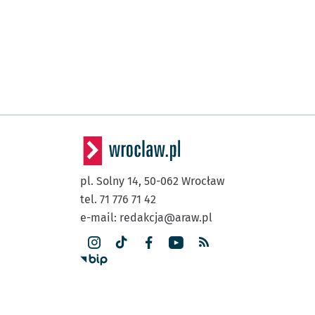
pl. Solny 14,
50-062
Wrocław
tel. 71 776 71 42
e-mail:
redakcja@araw.pl