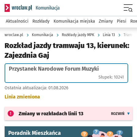
Serwis informacyjny wroclaw.pl podserwis: Komunikacja
Menu
Aktualności
Rozkłady
Komunikacja miejska
Zmiany
Piesi
Row
wroclaw.pl
Komunikacja
Rozkłady jazdy MPK
Linia 13
Tramwaj
Rozkład jazdy tramwaju 13, kierunek:
Zajezdnia Gaj
Przystanek Narodowe Forum Muzyki
Słupek: 10241
Ostatnia aktualizacja:
01.08.2026
Linia zmieniona
Zmiany w rozkładach
linii 13
ROZWIŃ
Poradnik Mieszkańca