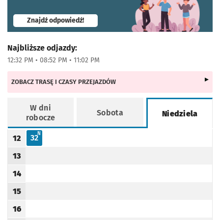
- otworzy się w nowej karcie
Znajdź odpowiedź!
Najbliższe odjazdy:
12:32 PM • 08:52 PM • 11:02 PM
ZOBACZ TRASĘ I CZASY PRZEJAZDÓW
W dni
Sobota
Niedziela
robocze
Rozkład jazdy -
Niedziela
N - KURS OBSŁUGIWANY PRZEZ TRAMWAJ NISKOPODŁOGOWY
N
32
12
Odjazd
minut po godzinie 12
Godzina odjazdu
13
Godzina odjazdu
14
Godzina odjazdu
15
Godzina odjazdu
16
Godzina odjazdu