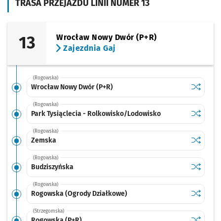
TRASA PRZEJAZDU LINII NUMER 13
13
Wrocław Nowy Dwór (P+R)
Zajezdnia Gaj
(Rogowska)
Sprawdź p
Wrocław 
Wrocław Nowy Dwór (P+R)
(Rogowska)
Sprawdź p
Park Tysi
Park Tysiąclecia - Rolkowisko/Lodowisko
(Rogowska)
Sprawdź p
Zemska
Zemska
(Rogowska)
Sprawdź p
Budziszy
Budziszyńska
(Rogowska)
Sprawdź p
Rogowska
Rogowska (Ogrody Działkowe)
(Strzegomska)
Sprawdź p
Rogowska
Rogowska (P+R)