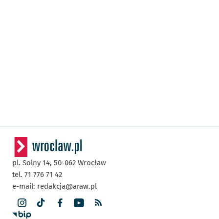
pl. Solny 14,
50-062
Wrocław
tel. 71 776 71 42
e-mail:
redakcja@araw.pl