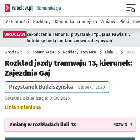
Serwis informacyjny wroclaw.pl podserwis: Komunikacja
Menu
Aktualności
Rozkłady
Komunikacja miejska
Zmiany
Piesi
Row
WROCŁAW
Zakończenie remontu przystanku "pl. Jana Pawła II".
Autobusy będą się tam znowu zatrzymywać
wroclaw.pl
Komunikacja
Rozkłady jazdy MPK
Linia 13
Tramwaj 
Rozkład jazdy tramwaju 13, kierunek:
Zajezdnia Gaj
Przystanek Budziszyńska
Słupek: 12020
Ostatnia aktualizacja:
01.08.2026
Linia zmieniona
Zmiany w rozkładach
linii 13
ROZWIŃ