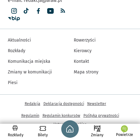
e-mail:
redakcja@araw.pl
Aktualności
Rowerzyści
Rozkłady
Kierowcy
Komunikacja miejska
Kontakt
Zmiany w komunikacji
Mapa strony
Piesi
Inne informacje
Redakcja
Deklaracja dostępności
Newsletter
Regulamin
Regulamin konkursów
Polityka prywatności
Strona główna - wroclaw.pl
Ustawienia cookies
Powietrze
Rozkłady
Bilety
Zmiany
© Copyright 2005-2026, ARAW S.A., Gmina Wrocław