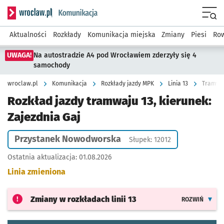
Serwis informacyjny wroclaw.pl podserwis: Komunikacja
Menu
Aktualności
Rozkłady
Komunikacja miejska
Zmiany
Piesi
Row
UWAGA!
Na autostradzie A4 pod Wrocławiem zderzyły się 4
samochody
wroclaw.pl
Komunikacja
Rozkłady jazdy MPK
Linia 13
Tramwaj
Rozkład jazdy tramwaju 13, kierunek:
Zajezdnia Gaj
Przystanek Nowodworska
Słupek: 12012
Ostatnia aktualizacja:
01.08.2026
Linia zmieniona
Zmiany w rozkładach
linii 13
ROZWIŃ