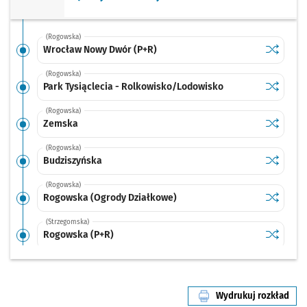
(Rogowska)
Sprawdź p
Wrocław 
Wrocław Nowy Dwór (P+R)
(Rogowska)
Sprawdź p
Park Tysi
Park Tysiąclecia - Rolkowisko/Lodowisko
(Rogowska)
Sprawdź p
Zemska
Zemska
(Rogowska)
Sprawdź p
Budziszy
Budziszyńska
(Rogowska)
Sprawdź p
Rogowska
Rogowska (Ogrody Działkowe)
(Strzegomska)
Sprawdź p
Rogowska
Rogowska (P+R)
(Strzegomska)
Sprawdź p
Strzegom
Strzegomska (Krzyżówka)
Wydrukuj rozkład
(Strzegomska)
linii nr 13