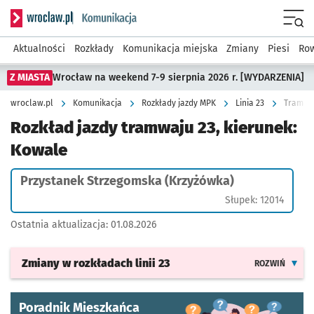
Serwis informacyjny wroclaw.pl podserwis: Komunikacja
Menu
Aktualności
Rozkłady
Komunikacja miejska
Zmiany
Piesi
Row
Z MIASTA
Wrocław na weekend 7-9 sierpnia 2026 r. [WYDARZENIA]
wroclaw.pl
Komunikacja
Rozkłady jazdy MPK
Linia 23
Tramwaj
Rozkład jazdy tramwaju 23, kierunek:
Kowale
Przystanek Strzegomska (Krzyżówka)
Słupek: 12014
Ostatnia aktualizacja:
01.08.2026
Zmiany w rozkładach
linii 23
ROZWIŃ
Poradnik Mieszkańca