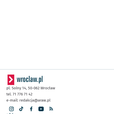
pl. Solny 14,
50-062
Wrocław
tel. 71 776 71 42
e-mail:
redakcja@araw.pl