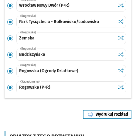
Sprawdź p
Wrocław 
Wrocław Nowy Dwór (P+R)
(Rogowska)
Sprawdź p
Park Tysi
Park Tysiąclecia - Rolkowisko/Lodowisko
(Rogowska)
Sprawdź p
Zemska
Zemska
(Rogowska)
Sprawdź p
Budziszy
Budziszyńska
(Rogowska)
Sprawdź p
Rogowska
Rogowska (Ogrody Działkowe)
(Strzegomska)
Sprawdź p
Rogowska
Rogowska (P+R)
(Strzegomska)
Sprawdź p
Strzegom
Strzegomska (Krzyżówka)
Wydrukuj rozkład
(Strzegomska)
linii nr 23
Sprawdź prop
Nowodworsk
Czas pr
Nowodworska
1'
(Strzegomska)