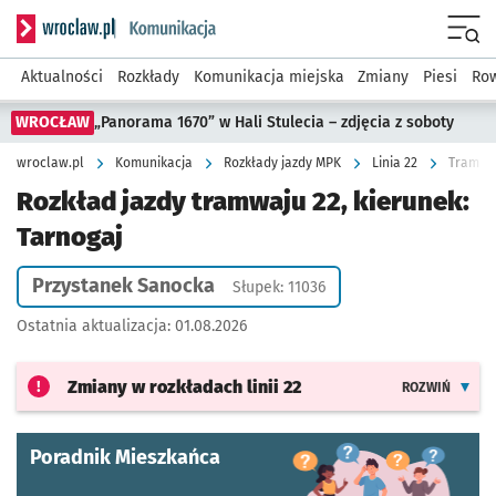
Serwis informacyjny wroclaw.pl podserwis: Komunikacja
Menu
Aktualności
Rozkłady
Komunikacja miejska
Zmiany
Piesi
Row
WROCŁAW
„Panorama 1670” w Hali Stulecia – zdjęcia z soboty
wroclaw.pl
Komunikacja
Rozkłady jazdy MPK
Linia 22
Tramwaj
Rozkład jazdy tramwaju 22, kierunek:
Tarnogaj
Przystanek Sanocka
Słupek: 11036
Ostatnia aktualizacja:
01.08.2026
Zmiany w rozkładach
linii 22
ROZWIŃ
Poradnik Mieszkańca