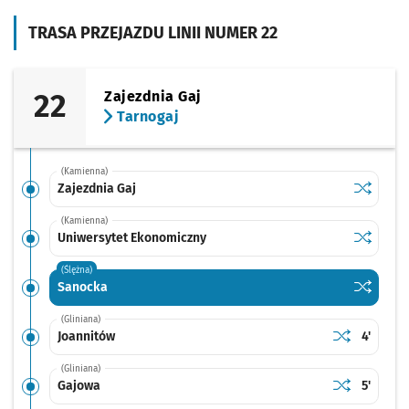
TRASA PRZEJAZDU LINII NUMER 22
22
Zajezdnia Gaj
Tarnogaj
(Kamienna)
Sprawdź p
Zajezdnia
Zajezdnia Gaj
(Kamienna)
Sprawdź p
Uniwersy
Uniwersytet Ekonomiczny
(Ślężna)
Sprawdź p
Sanocka
Sanocka
(Gliniana)
Sprawdź prop
Joannitów
Czas pr
Joannitów
4'
(Gliniana)
Sprawdź prop
Gajowa
Czas pr
Gajowa
5'