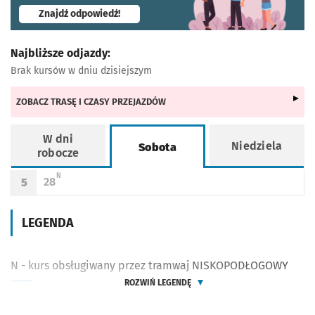
- otworzy się w nowej karcie
Znajdź odpowiedź!
Najbliższe odjazdy:
Brak kursów w dniu dzisiejszym
ZOBACZ TRASĘ I CZASY PRZEJAZDÓW
W dni
Niedziela
Sobota
robocze
Rozkład jazdy -
Sobota
N - KURS OBSŁUGIWANY PRZEZ TRAMWAJ NISKOPODŁOGOWY
N
28
5
Odjazd
minut po godzinie 5
Godzina odjazdu
LEGENDA
N - kurs obsługiwany przez tramwaj NISKOPODŁOGOWY
ROZWIŃ LEGENDĘ