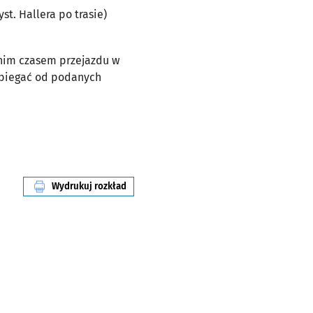
yst. Hallera po trasie)
dnim czasem przejazdu w
dbiegać od podanych
Wydrukuj rozkład
linii nr 247