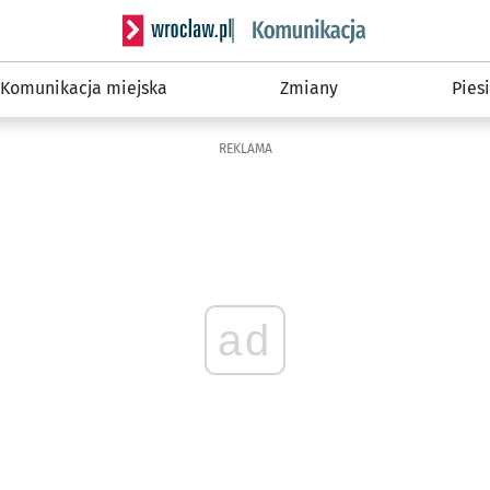
Serwis informacyjny wroclaw.pl podserwis: Ko
Komunikacja miejska
Zmiany
Piesi
REKLAMA
ad