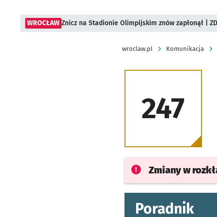
WROCŁAW
Znicz na Stadionie Olimpijskim znów zapłonął | ZD
wroclaw.pl
Komunikacja
247
Zmiany w rozk
Poradnik