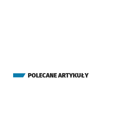
Milicka
Przystanek na
NŻ
(Kamieńskiego)
Kątowa
Przystanek na
NŻ
(Kamieńskiego)
Ługowa
Przystanek n
NŻ
(Kamieńskiego)
Starościńska
Przyst
NŻ
(Kamieńskiego)
Polanowice
POLECANE ARTYKUŁY