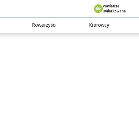
Powietrze
we Wrocławiu
munikacja
umiarkowane
Rowerzyści
Kierowcy