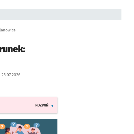
olanowice
runek:
:
25.07.2026
ROZWIŃ
INFORMACJE O ZMIANACH W ROZKŁADACH JAZDY LINI
worzy się w nowej karcie