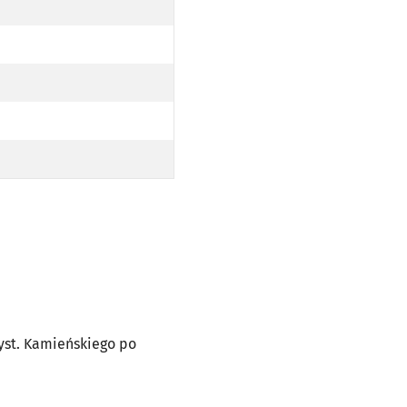
. KAMIEŃSKIEGO PO TRASIE)
O PRZYST. KAMIEŃSKIEGO PO TRASIE)
CKIEJ (DO PRZYST. HALLERA PO TRASIE)
rzyst. Kamieńskiego po