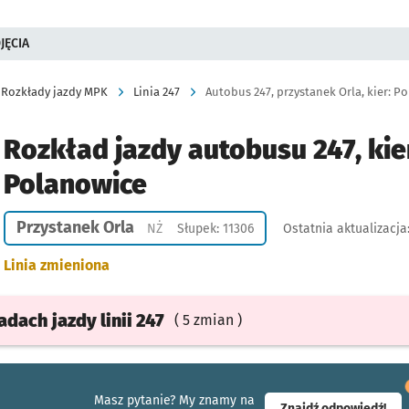
JĘCIA
Rozkłady jazdy MPK
Linia 247
Autobus 247, przystanek Orla, kier: P
Rozkład jazdy autobusu 247, kie
Polanowice
Przystanek Orla
Przystanek na życzenie
NŻ
Słupek: 11306
Ostatnia aktualizacja
Linia zmieniona
ładach
jazdy
linii 247
( 5 zmian )
Masz pytanie? My znamy na
- ot
Znajdź odpowiedź!