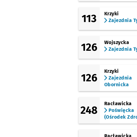
Petrusewicza
Krzyki
113
(Borowska)
Dworzec Autobusowy
Zajezdnia T
(Peronowa)
Dworzec Główny
Wojszycka
126
(Świdnicka)
Zajezdnia T
Arkady (Capitol)
(Świdnicka)
Renoma
Krzyki
126
(Kazimierza Wielkiego)
Zajezdnia
Świdnicka
Obornicka
(Kazimierza Wielkiego)
Rynek
Racławicka
248
(Drobnera)
Poświęcka
Dubois
(Ośrodek Zdr
(Chrobrego)
Paulińska
Przystanek
NŻ
Racławicka