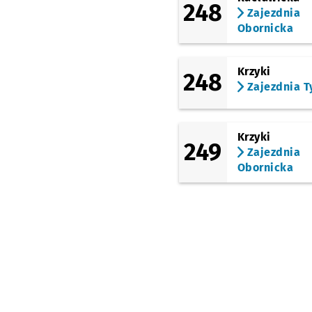
248
(pl. Powstańców Wielkopolskic
Zajezdnia
Dworzec Nadodrze
Obornicka
(Trzebnicka)
Trzebnicka
Przystane
NŻ
Krzyki
248
(Żmigrodzka)
Zajezdnia T
Broniewskiego
(Żmigrodzka)
Kamieńskiego
Przys
NŻ
Krzyki
249
(Kamieńskiego)
Zajezdnia
Mochnackiego
Przys
NŻ
Obornicka
(Kamieńskiego)
Gąsiorowskiego
Prz
NŻ
(Kamieńskiego)
Jutrosińska
Przystan
NŻ
(Kamieńskiego)
Kamieńskiego
(Szpital)
Przystanek n
NŻ
(Kamieńskiego)