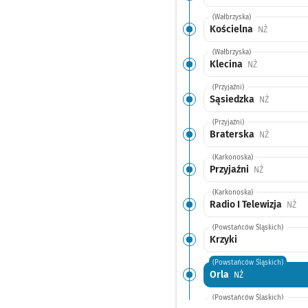
(Wałbrzyska)
Kościelna
Przystanek
NŻ
(Wałbrzyska)
Klecina
Przystanek na
NŻ
(Przyjaźni)
Sąsiedzka
Przystanek
NŻ
(Przyjaźni)
Braterska
Przystanek
NŻ
(Karkonoska)
Przyjaźni
Przystanek 
NŻ
(Karkonoska)
Radio I Telewizja
Prz
NŻ
(Powstańców Śląskich)
Krzyki
(Powstańców Śląskich)
Orla
Przystanek na ży
NŻ
(Powstańców Śląskich)