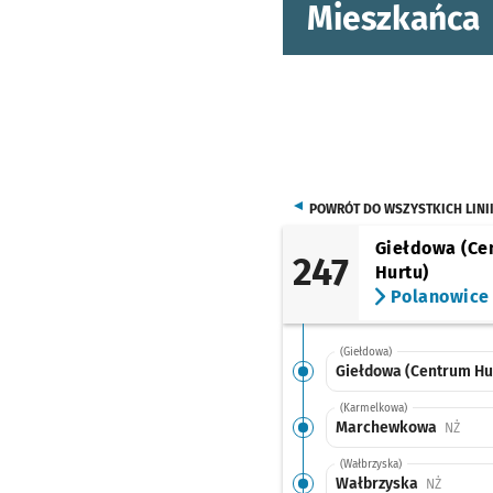
Mieszkańca
POWRÓT DO WSZYSTKICH LINI
Giełdowa (Ce
247
Hurtu)
Polanowice
(Giełdowa)
Giełdowa (Centrum Hu
(Karmelkowa)
Marchewkowa
Przys
NŻ
(Wałbrzyska)
Wałbrzyska
Przystan
NŻ