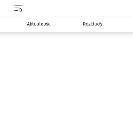
Menu główne portalu wroclaw.pl
Aktualności
Rozkłady