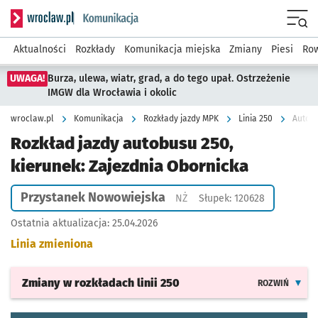
Serwis informacyjny wroclaw.pl podserwis: Komunikacja
Menu
Aktualności
Rozkłady
Komunikacja miejska
Zmiany
Piesi
Row
UWAGA!
Burza, ulewa, wiatr, grad, a do tego upał. Ostrzeżenie
IMGW dla Wrocławia i okolic
wroclaw.pl
Komunikacja
Rozkłady jazdy MPK
Linia 250
Autobu
Rozkład jazdy autobusu 250,
kierunek: Zajezdnia Obornicka
Przystanek Nowowiejska
Przystanek na życzenie
NŻ
Słupek: 120628
Ostatnia aktualizacja:
25.04.2026
Linia zmieniona
Zmiany w rozkładach
linii 250
ROZWIŃ