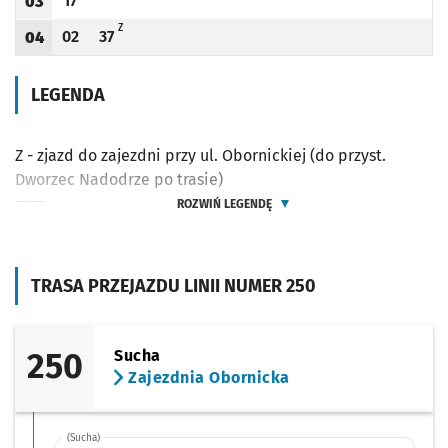
17
03
Odjazd
minut po godzinie 03
Godzina odjazdu
Z - ZJAZD DO ZAJEZDNI PRZY UL. OBORNICKIEJ (DO PRZYST. DWORZEC NA
Z
02
37
04
Odjazd
minut po godzinie 04
Odjazd
minut po godzinie 04
Godzina odjazdu
LEGENDA
Z - zjazd do zajezdni przy ul. Obornickiej (do przyst.
Dworzec Nadodrze po trasie)
ROZWIŃ LEGENDĘ
TRASA PRZEJAZDU LINII NUMER 250
250
Sucha
Zajezdnia Obornicka
(Sucha)