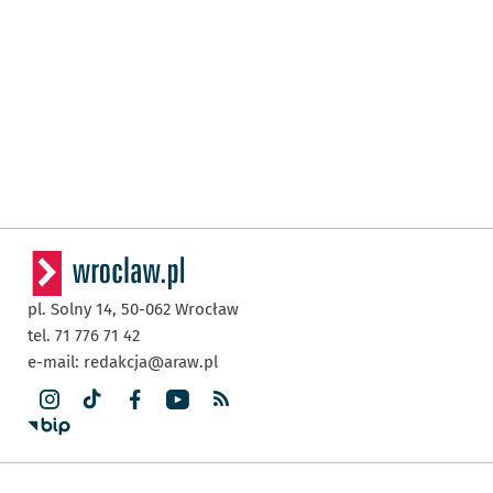
pl. Solny 14,
50-062
Wrocław
tel. 71 776 71 42
e-mail:
redakcja@araw.pl