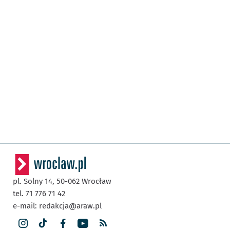
pl. Solny 14,
50-062
Wrocław
tel. 71 776 71 42
e-mail:
redakcja@araw.pl