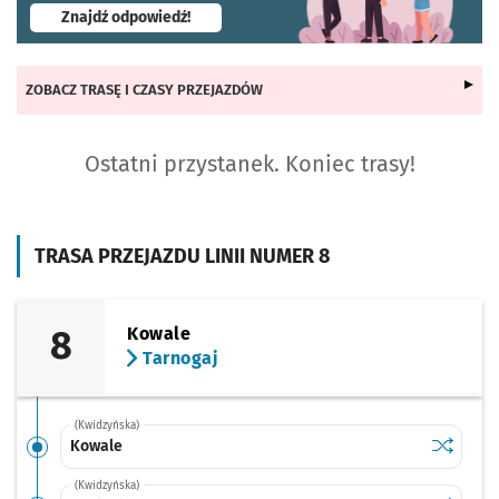
- otworzy się w nowej karcie
Znajdź odpowiedź!
ZOBACZ TRASĘ I CZASY PRZEJAZDÓW
Ostatni przystanek. Koniec trasy!
TRASA PRZEJAZDU LINII NUMER 8
8
Kowale
Tarnogaj
(Kwidzyńska)
Sprawdź p
Kowale
Kowale
(Kwidzyńska)