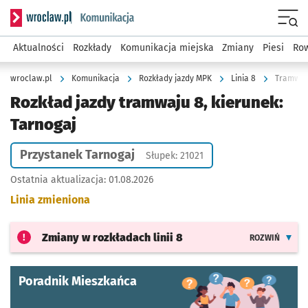
Serwis informacyjny wroclaw.pl podserwis: Komunikacja
Menu
Aktualności
Rozkłady
Komunikacja miejska
Zmiany
Piesi
Row
wroclaw.pl
Komunikacja
Rozkłady jazdy MPK
Linia 8
Tramwaj 
Rozkład jazdy tramwaju 8, kierunek:
Tarnogaj
Przystanek Tarnogaj
Słupek: 21021
Ostatnia aktualizacja:
01.08.2026
Linia zmieniona
Zmiany w rozkładach
linii 8
ROZWIŃ
Poradnik Mieszkańca