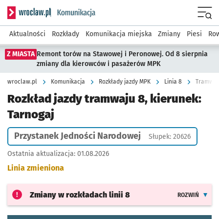
Serwis informacyjny wroclaw.pl podserwis: Komunikacja
Menu
Aktualności
Rozkłady
Komunikacja miejska
Zmiany
Piesi
Row
Z MIASTA
Remont torów na Stawowej i Peronowej. Od 8 sierpnia
zmiany dla kierowców i pasażerów MPK
wroclaw.pl
Komunikacja
Rozkłady jazdy MPK
Linia 8
Tramwaj 
Rozkład jazdy tramwaju 8, kierunek:
Tarnogaj
Przystanek Jedności Narodowej
Słupek: 20626
Ostatnia aktualizacja:
01.08.2026
Linia zmieniona
Zmiany w rozkładach
linii 8
ROZWIŃ