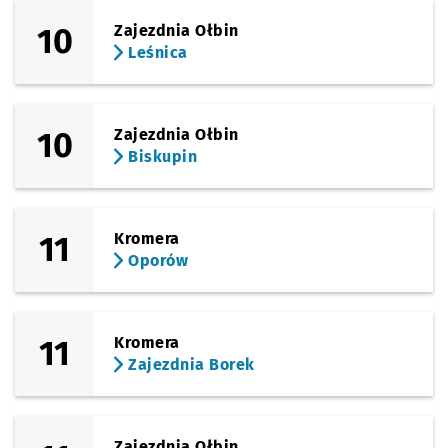
10
Zajezdnia Ołbin
(al. Armii Krajowej)
Sprawdź propo
Tarnogajska
Czas prz
Tarnogajska
34'
Leśnica
(Tarnogajska)
Sprawdź propo
Klimasa
Czas prze
Klimasa
36'
10
Zajezdnia Ołbin
(Tarnogajska)
Sprawdź propo
Tarnogaj
Czas prz
Tarnogaj
37'
Biskupin
11
Kromera
Oporów
11
Kromera
Zajezdnia Borek
Zajezdnia Ołbin