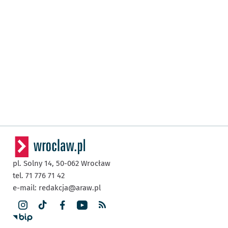
pl. Solny 14,
50-062
Wrocław
tel. 71 776 71 42
e-mail:
redakcja@araw.pl