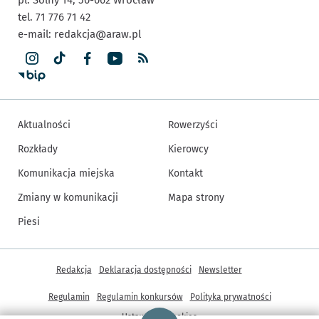
tel. 71 776 71 42
e-mail:
redakcja@araw.pl
Aktualności
Rowerzyści
Rozkłady
Kierowcy
Komunikacja miejska
Kontakt
Zmiany w komunikacji
Mapa strony
Piesi
Inne informacje
Redakcja
Deklaracja dostępności
Newsletter
Regulamin
Regulamin konkursów
Polityka prywatności
Strona główna - wroclaw.pl
Ustawienia cookies