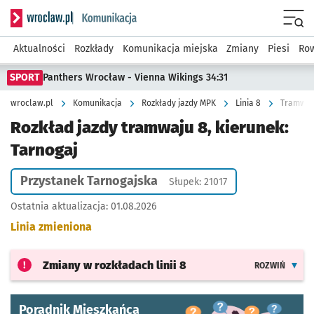
Serwis informacyjny wroclaw.pl podserwis: Komunikacja
Menu
Aktualności
Rozkłady
Komunikacja miejska
Zmiany
Piesi
Row
SPORT
Panthers Wrocław - Vienna Wikings 34:31
wroclaw.pl
Komunikacja
Rozkłady jazdy MPK
Linia 8
Tramwaj 
Rozkład jazdy tramwaju 8, kierunek:
Tarnogaj
Przystanek Tarnogajska
Słupek: 21017
Ostatnia aktualizacja:
01.08.2026
Linia zmieniona
Zmiany w rozkładach
linii 8
ROZWIŃ
Poradnik Mieszkańca