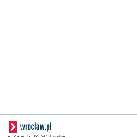
pl. Solny 14,
50-062
Wrocław