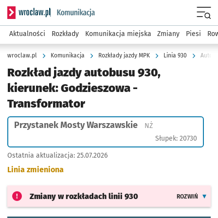
Serwis informacyjny wroclaw.pl podserwis: Komunikacja
Menu
Aktualności
Rozkłady
Komunikacja miejska
Zmiany
Piesi
Row
wroclaw.pl
Komunikacja
Rozkłady jazdy MPK
Linia 930
Autobu
Rozkład jazdy autobusu 930,
kierunek: Godzieszowa -
Transformator
Przystanek Mosty Warszawskie
Przystanek na życzen
NŻ
Słupek: 20730
Ostatnia aktualizacja:
25.07.2026
Linia zmieniona
Zmiany w rozkładach
linii 930
ROZWIŃ