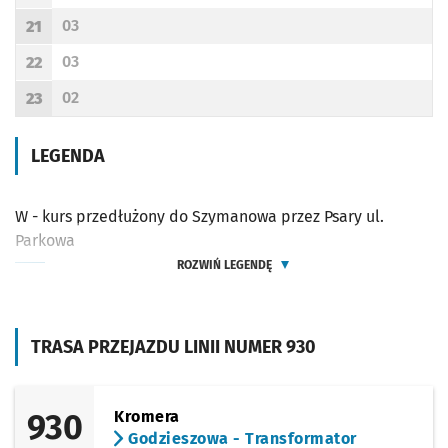
Odjazd
minut po godzinie 20
Godzina odjazdu
03
21
Odjazd
minut po godzinie 21
Godzina odjazdu
03
22
Odjazd
minut po godzinie 22
Godzina odjazdu
02
23
Odjazd
minut po godzinie 23
Godzina odjazdu
LEGENDA
W - kurs przedłużony do Szymanowa przez Psary ul.
Parkowa
ROZWIŃ LEGENDĘ
TRASA PRZEJAZDU LINII NUMER 930
930
Kromera
Godzieszowa - Transformator