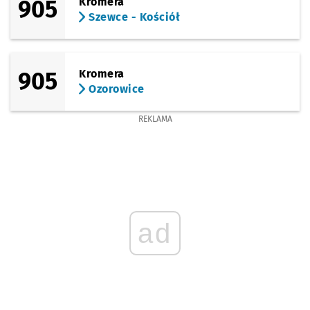
905
Kromera
Szewce - Kościół
905
Kromera
Ozorowice
REKLAMA
ad