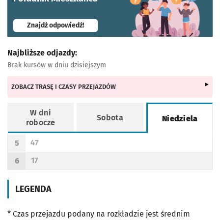
- otworzy się w nowej karcie
Znajdź odpowiedź!
Najbliższe odjazdy:
Brak kursów w dniu dzisiejszym
ZOBACZ TRASĘ I CZASY PRZEJAZDÓW
W dni
Sobota
Niedziela
robocze
Rozkład jazdy -
Niedziela
47
5
Odjazd
minut po godzinie 5
Godzina odjazdu
17
6
Odjazd
minut po godzinie 6
Godzina odjazdu
LEGENDA
* Czas przejazdu podany na rozkładzie jest średnim