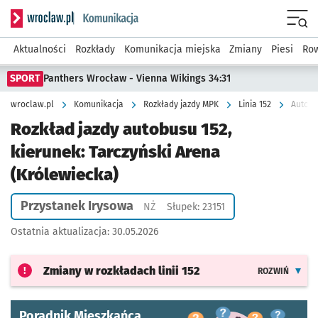
Serwis informacyjny wroclaw.pl podserwis: Komunikacja
Menu
Aktualności
Rozkłady
Komunikacja miejska
Zmiany
Piesi
Row
SPORT
Panthers Wrocław - Vienna Wikings 34:31
wroclaw.pl
Komunikacja
Rozkłady jazdy MPK
Linia 152
Autobu
Rozkład jazdy autobusu 152,
kierunek: Tarczyński Arena
(Królewiecka)
Przystanek Irysowa
Przystanek na życzenie
NŻ
Słupek: 23151
Ostatnia aktualizacja:
30.05.2026
Zmiany w rozkładach
linii 152
ROZWIŃ
Poradnik Mieszkańca