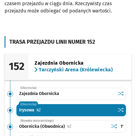
czasem przejazdu w ciągu dnia. Rzeczywisty czas
przejazdu może odbiegać od podanych wartości.
TRASA PRZEJAZDU LINII NUMER 152
152
Zajezdnia Obornicka
Tarczyński Arena (Królewiecka)
(Obornicka)
Sprawdź p
Zajezdni
Zajezdnia Obornicka
(Obornicka)
Sprawdź p
Irysowa
Irysowa
Przystanek na życzenie
NŻ
(Nowaka-Jeziorańskiego)
Sprawdź prop
Obornicka (
Czas pr
Obornicka (Obwodnica)
1'
Przystanek na życzenie
NŻ