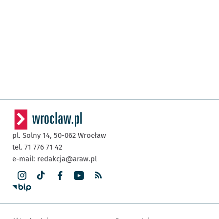
pl. Solny 14,
50-062
Wrocław
tel. 71 776 71 42
e-mail:
redakcja@araw.pl