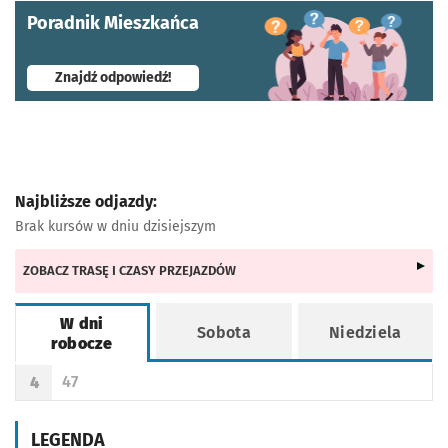
Poradnik Mieszkańca
- otworzy się w nowej karcie
Znajdź odpowiedź!
Najbliższe odjazdy:
Brak kursów w dniu dzisiejszym
ZOBACZ TRASĘ I CZASY PRZEJAZDÓW
W dni
Sobota
Niedziela
robocze
Rozkład jazdy -
W dni robocze
47
4
Odjazd
minut po godzinie 4
Godzina odjazdu
LEGENDA