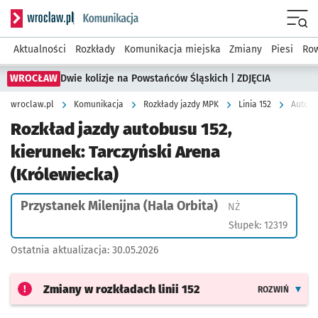
Serwis informacyjny wroclaw.pl podserwis: Komunikacja
Menu
Aktualności
Rozkłady
Komunikacja miejska
Zmiany
Piesi
Row
WROCŁAW
Dwie kolizje na Powstańców Śląskich | ZDJĘCIA
wroclaw.pl
Komunikacja
Rozkłady jazdy MPK
Linia 152
Rozkład jazdy autobusu 152,
kierunek: Tarczyński Arena
(Królewiecka)
Przystanek Milenijna (Hala Orbita)
Przystanek na ży
NŻ
Słupek: 12319
Ostatnia aktualizacja:
30.05.2026
Zmiany w rozkładach
linii 152
ROZWIŃ