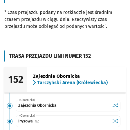
* Czas przejazdu podany na rozkładzie jest średnim
czasem przejazdu w ciągu dnia. Rzeczywisty czas
przejazdu może odbiegać od podanych wartości.
TRASA PRZEJAZDU LINII NUMER 152
152
Zajezdnia Obornicka
Tarczyński Arena (Królewiecka)
(Obornicka)
Sprawdź p
Zajezdni
Zajezdnia Obornicka
(Obornicka)
Sprawdź p
Irysowa
Irysowa
Przystanek na życzenie
NŻ