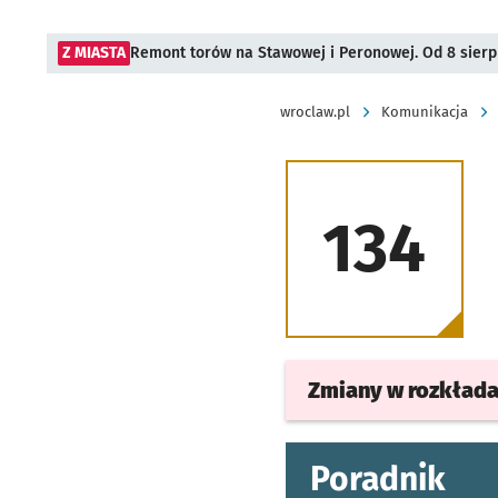
Z MIASTA
Remont torów na Stawowej i Peronowej. Od 8 sier
wroclaw.pl
Komunikacja
134
Zmiany w rozkład
Poradnik