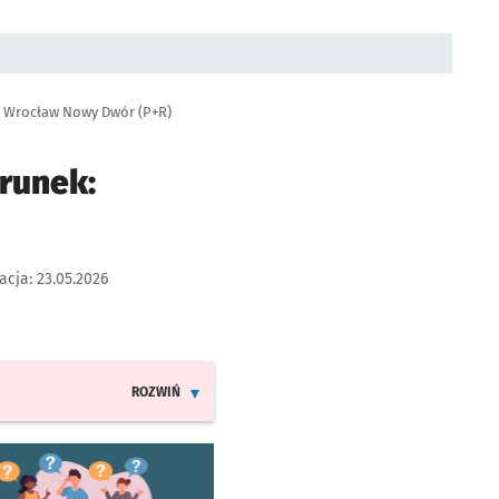
r: Wrocław Nowy Dwór (P+R)
runek:
acja:
23.05.2026
ROZWIŃ
INFORMACJE O ZMIANACH W ROZKŁADACH JAZDY LINI
worzy się w nowej karcie