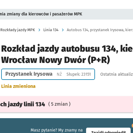
pnia zmiany dla kierowców i pasażerów MPK
Rozkłady jazdy MPK
Linia 134
Autobus 134, przystanek Irysowa, kie
Rozkład jazdy autobusu 134, kie
Wrocław Nowy Dwór (P+R)
Przystanek Irysowa
Przystanek na życzenie
NŻ
Słupek: 23151
Ostatnia aktualiz
Linia zmieniona
ach
jazdy
linii 134
( 5 zmian )
Masz pytanie? My znamy na
- ot
Znajdź odpowiedź!