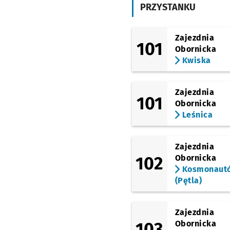
Budziszyńska
PRZYSTANKU
(TAT)
Zemska
Zajezdnia
101
(TAT)
Obornicka
Park Tysiąclecia -
Kwiska
Rolkowisko/Lodowisk
Sprawdź proponowane
Park Tysiąclecia - 
Czas przejazdu
25'
(Rogowska)
Zajezdnia
Wrocław Nowy Dwór
101
Obornicka
(P+R)
Leśnica
Zajezdnia
102
Obornicka
Kosmonaut
(Pętla)
Zajezdnia
103
Obornicka