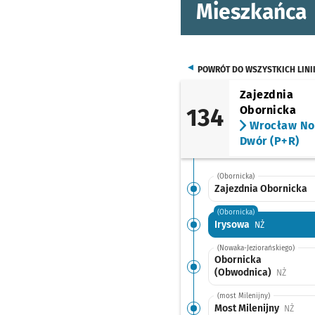
Mieszkańca
POWRÓT DO WSZYSTKICH LINI
Zajezdnia
134
Obornicka
Wrocław N
Dwór (P+R)
(Obornicka)
Zajezdnia Obornicka
(Obornicka)
Irysowa
Przystanek n
NŻ
(Nowaka-Jeziorańskiego)
Obornicka
(Obwodnica)
Przysta
NŻ
(most Milenijny)
Most Milenijny
Przys
NŻ