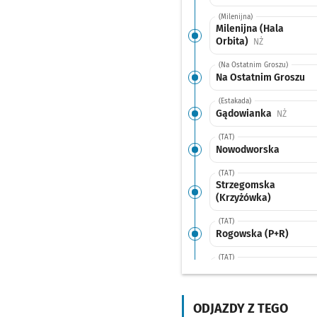
(Milenijna)
Milenijna (Hala
Orbita)
Przystanek na
NŻ
(Na Ostatnim Groszu)
Na Ostatnim Groszu
(Estakada)
Gądowianka
Przysta
NŻ
(TAT)
Nowodworska
(TAT)
Strzegomska
(Krzyżówka)
(TAT)
Rogowska (P+R)
(TAT)
Rogowska (Ogrody
Działkowe)
ODJAZDY Z TEGO
(TAT)