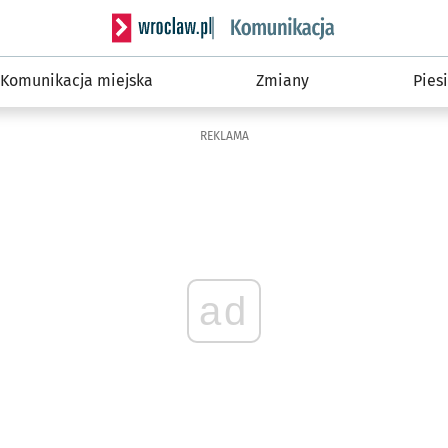
Serwis informacyjny wroclaw.pl podserwis: Ko
Komunikacja miejska
Zmiany
Piesi
REKLAMA
ad