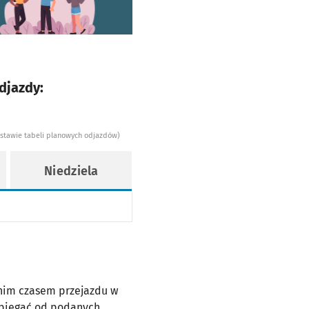
djazdy:
dstawie tabeli planowych odjazdów)
Niedziela
dnim czasem przejazdu w
dbiegać od podanych