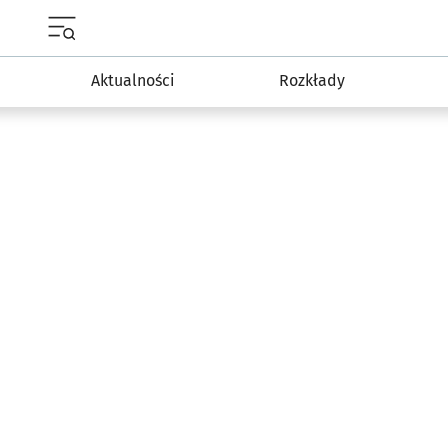
Menu główne portalu wroclaw.pl
Aktualności
Rozkłady