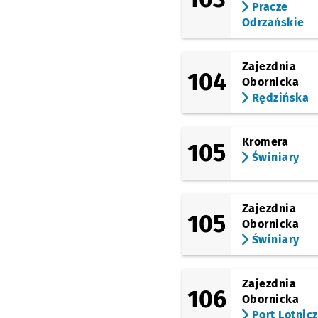
Pracze
Odrzańskie
Zajezdnia
104
Obornicka
Rędzińska
Kromera
105
Świniary
Zajezdnia
105
Obornicka
Świniary
Zajezdnia
106
Obornicka
Port Lotnic