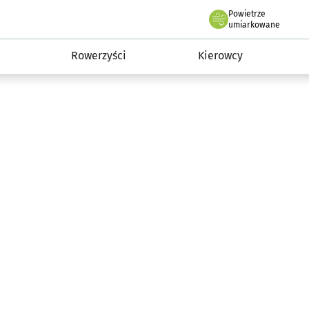
Powietrze
we Wrocławiu
munikacja
umiarkowane
Rowerzyści
Kierowcy