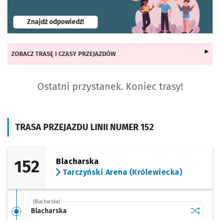
- otworzy się w nowej karcie
Znajdź odpowiedź!
ZOBACZ TRASĘ I CZASY PRZEJAZDÓW
Ostatni przystanek. Koniec trasy!
TRASA PRZEJAZDU LINII NUMER 152
152
Blacharska
Tarczyński Arena (Królewiecka)
(Blacharska)
Sprawdź p
Blachars
Blacharska