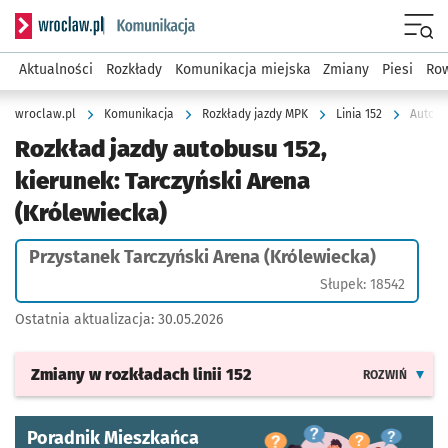
Serwis informacyjny wroclaw.pl podserwis: Komunikacja
Menu
Aktualności
Rozkłady
Komunikacja miejska
Zmiany
Piesi
Row
wroclaw.pl
Komunikacja
Rozkłady jazdy MPK
Linia 152
Rozkład jazdy autobusu 152,
kierunek: Tarczyński Arena
(Królewiecka)
Przystanek Tarczyński Arena (Królewiecka)
Słupek: 18542
Ostatnia aktualizacja:
30.05.2026
Zmiany w rozkładach
linii 152
ROZWIŃ
Poradnik Mieszkańca