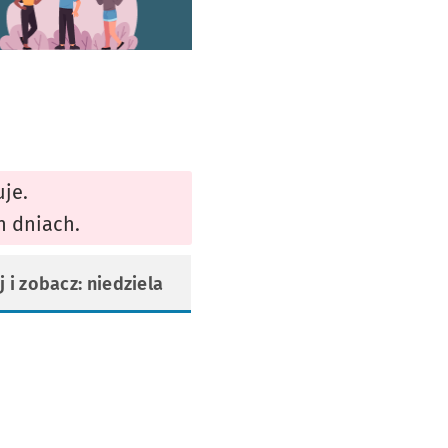
uje.
h dniach.
j i zobacz: niedziela