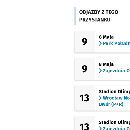
(Kazimierza Wlk.)
Zamkowa
ODJAZDY Z TEGO
(Kazimierza Wlk.)
PRZYSTANKU
Świdnicka
(pl. Teatralny)
Opera
8 Maja
9
Park Połud
8 Maja
9
Zajezdnia O
Stadion Olimp
13
Wrocław N
Dwór (P+R)
Stadion Olimp
13
Zajezdnia O