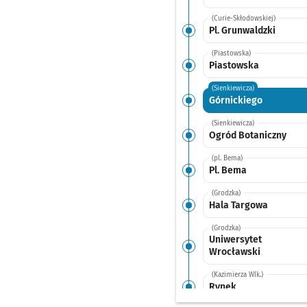
(Curie-Skłodowskiej)
Pl. Grunwaldzki
(Piastowska)
Piastowska
(Sienkiewicza)
Górnickiego
(Sienkiewicza)
Ogród Botaniczny
(pl. Bema)
Pl. Bema
(Grodzka)
Hala Targowa
(Grodzka)
Uniwersytet
Wrocławski
(Kazimierza Wlk.)
Rynek