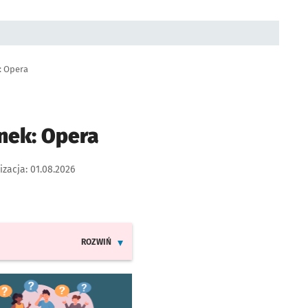
: Opera
unek: Opera
izacja:
01.08.2026
ROZWIŃ
INFORMACJE O ZMIANACH W ROZKŁADACH JAZDY LINII T
worzy się w nowej karcie