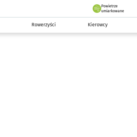
Powietrze
we Wrocławiu
munikacja
umiarkowane
Rowerzyści
Kierowcy