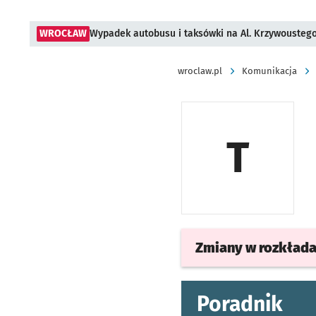
WROCŁAW
Wypadek autobusu i taksówki na Al. Krzywousteg
wroclaw.pl
Komunikacja
T
Zmiany w rozkład
Poradnik