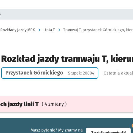
o
Rozkłady jazdy MPK
Linia T
Tramwaj T, przystanek Górnickiego, kier
Rozkład jazdy tramwaju T, kier
Przystanek Górnickiego
Słupek: 20804
Ostatnia aktual
ach
jazdy
linii T
( 4 zmiany )
Masz pytanie? My znamy na
- ot
Znajdź odpowiedź!