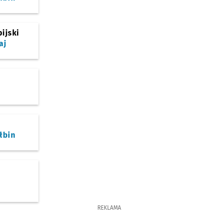
ijski
aj
łbin
REKLAMA