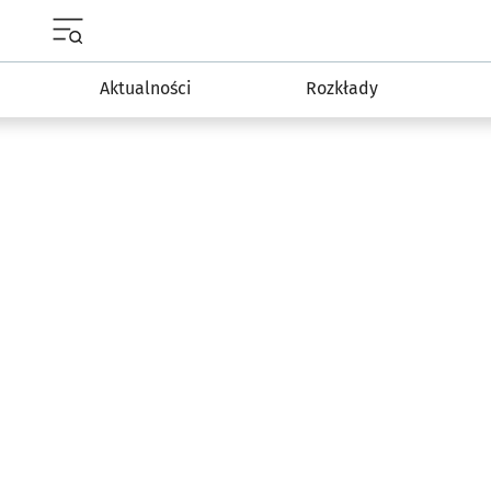
Menu główne portalu wroclaw.pl
Aktualności
Rozkłady