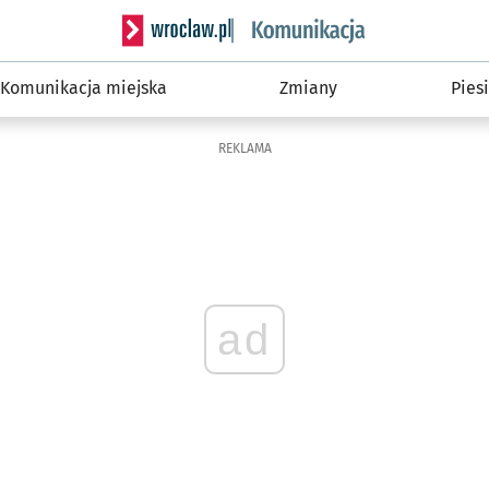
Serwis informacyjny wroclaw.pl podserwis: Ko
Komunikacja miejska
Zmiany
Piesi
REKLAMA
ad