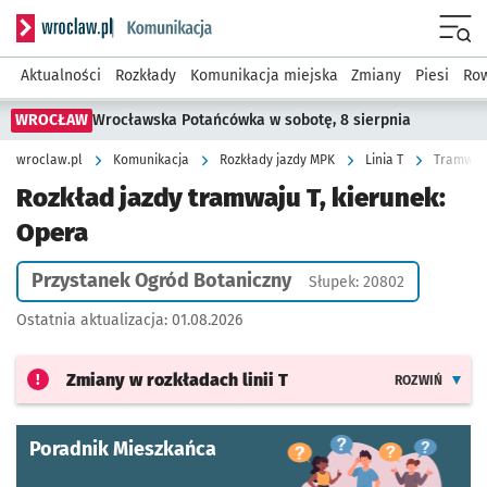
Serwis informacyjny wroclaw.pl podserwis: Komunikacja
Menu
Aktualności
Rozkłady
Komunikacja miejska
Zmiany
Piesi
Row
WROCŁAW
Wrocławska Potańcówka w sobotę, 8 sierpnia
wroclaw.pl
Komunikacja
Rozkłady jazdy MPK
Linia T
Tramwaj 
Rozkład jazdy tramwaju T, kierunek:
Opera
Przystanek Ogród Botaniczny
Słupek: 20802
Ostatnia aktualizacja:
01.08.2026
Zmiany w rozkładach
linii T
ROZWIŃ
Poradnik Mieszkańca