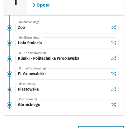
T
Opera
(Wróblewskiego)
Sprawdź p
Zoo
Zoo
(Wróblewskiego)
Sprawdź p
Hala Stul
Hala Stulecia
(Curie-Skłodowskiej)
Sprawdź p
Kliniki -
Kliniki - Politechnika Wrocławska
(Curie-Skłodowskiej)
Sprawdź p
Pl. Grunw
Pl. Grunwaldzki
(Piastowska)
Sprawdź p
Piastows
Piastowska
(Sienkiewicza)
Sprawdź p
Górnicki
Górnickiego
(Sienkiewicza)
Sprawdź p
Ogród Bo
Ogród Botaniczny