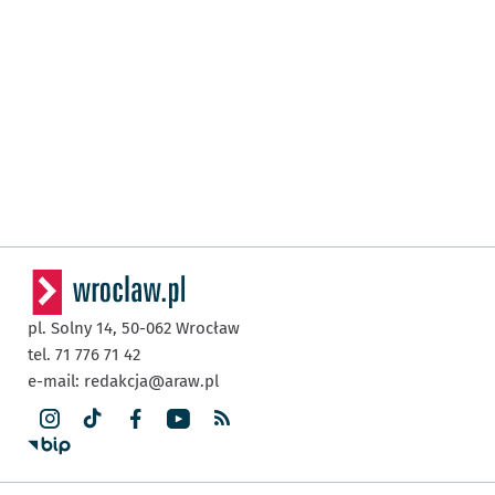
pl. Solny 14,
50-062
Wrocław
tel. 71 776 71 42
e-mail:
redakcja@araw.pl