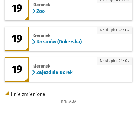
19
Kierunek
Zoo
19 - kierunek Kozanów (Dokerska)
Nr słupka 24404
19
Kierunek
Kozanów (Dokerska)
19 - kierunek Zajezdnia Borek
Nr słupka 24404
19
Kierunek
Zajezdnia Borek
linie zmienione
REKLAMA