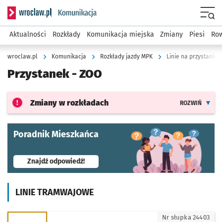
Serwis informacyjny wroclaw.pl podserwis: Komunikacja
Menu
Aktualności
Rozkłady
Komunikacja miejska
Zmiany
Piesi
Row
wroclaw.pl
Komunikacja
Rozkłady jazdy MPK
Linie na przystanku
Przystanek -
ZOO
Zmiany w rozkładach
ROZWIŃ
Poradnik Mieszkańca
- otworzy się w nowej karcie
Znajdź odpowiedź!
LINIE TRAMWAJOWE
0 - kierunek Zoo
Nr słupka 24403