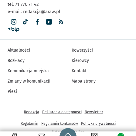
tel. 71 776 71 42
e-mail:
redakcja@araw.pl
Aktualności
Rowerzyści
Rozkłady
Kierowcy
Komunikacja miejska
Kontakt
Zmiany w komunikacji
Mapa strony
Piesi
Inne informacje
Redakcja
Deklaracja dostępności
Newsletter
Regulamin
Regulamin konkursów
Polityka prywatności
Strona główna - wroclaw.pl
Ustawienia cookies